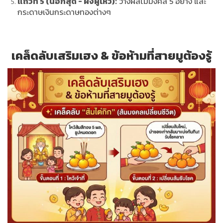
แถวที่ 5 (นอกสุด - ฝั่งผู้ไหว้):
วางผลไม้มงคล 5 อย่าง และ
กระดาษเงินกระดาษทองต่างๆ
เคล็ดลับเสริมเฮง & ข้อห้ามที่สายมูต้องรู้