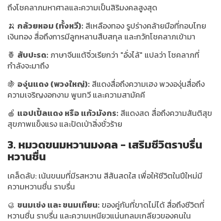
ถึงโชคลาภมหาศาลและความเป็นสิริมงคลสูงสุด
🍌
กล้วยหอม (ทั้งหวี):
สีเหลืองทอง รูปร่างคล้ายมือที่กอบโกย
เงินทอง สื่อถึงการมีลูกหลานสืบสกุล และกวักโชคลาภเข้ามา
🍍
สับปะรด:
ภาษาจีนแต้จิ๋วเรียกว่า "อั่งไล้" แปลว่า โชคลาภที่
กำลังจะมาถึง
🍇
องุ่นแดง (พวงใหญ่):
สีแดงสื่อถึงความเฮง พวงองุ่นสื่อถึง
ความเจริญงอกงาม พูนทวี และความสามัคคี
🍎
แอปเปิ้ลแดง หรือ แก้วมังกร:
สีแดงสด สื่อถึงความสันติสุข
สุขภาพแข็งแรง และปัดเป่าสิ่งชั่วร้าย
3. หมวดขนมหวานมงคล - เสริมชีวิตราบรื่น
หวานชื่น
เคล็ดลับ: เน้นขนมที่มีรสหวาน สีสันสดใส เพื่อให้ชีวิตในปีใหม่มี
ความหวานชื่น ราบรื่น
🥮
ขนมเข่ง และ ขนมเทียน:
ของคู่กันที่ขาดไม่ได้ สื่อถึงชีวิตที่
หวานชื่น ราบรื่น และความเหนียวแน่นกลมเกลียวของคนใน