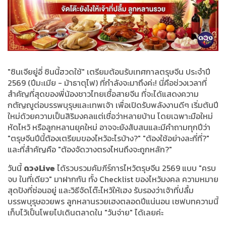
"ซินเจียยู่อี่ ซินนี้ฮวดใช้" เตรียมต้อนรับเทศกาลตรุษจีน ประจำปี
2569 (ปีมะเมีย - ม้าธาตุไฟ) ที่กำลังจะมาถึงค่ะ! นี่คือช่วงเวลาที่
สำคัญที่สุดของพี่น้องชาวไทยเชื้อสายจีน ที่จะได้แสดงความ
กตัญญูต่อบรรพบุรุษและเทพเจ้า เพื่อเปิดรับพลังงานดีๆ เริ่มต้นปี
ใหม่ด้วยความเป็นสิริมงคลแต่เชื่อว่าหลายบ้าน โดยเฉพาะมือใหม่
หัดไหว้ หรือลูกหลานยุคใหม่ อาจจะยังสับสนและมีคำถามทุกปีว่า
"ตรุษจีนปีนี้ต้องเตรียมของไหว้อะไรบ้าง?" "ต้องใช้อย่างละกี่ที่?"
และที่สำคัญคือ "ต้องจัดวางตรงไหนถึงจะถูกหลัก?"
วันนี้
ดวงLive
ได้รวบรวมคัมภีร์การไหว้ตรุษจีน 2569 แบบ "ครบ
จบ ในที่เดียว" มาฝากกัน ทั้ง Checklist ของไหว้มงคล ความหมาย
สุดปังที่ซ่อนอยู่ และวิธีจัดโต๊ะไหว้ให้เฮง รับรองว่าเจ้าที่ปลื้ม
บรรพบุรุษอวยพร ลูกหลานรวยเฮงตลอดปีแน่นอน เซฟบทความนี้
เก็บไว้เป็นโพยไปเดินตลาดใน "วันจ่าย" ได้เลยค่ะ