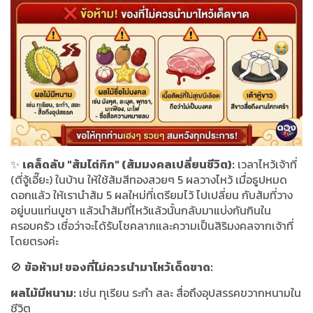
✨
เคล็ดลับ "ส้มไต่กิก" (ส้มมงคลเปลี่ยนชีวิต):
เวลาไหว้เจ้าที่
(ตี่จู้เอี๊ยะ) ในบ้าน ให้ใช้ส้มสีทองสวยๆ 5 ผลวางไหว้ เมื่อธูปหมด
ดอกแล้ว ให้เรานำส้ม 5 ผลใหม่ที่เตรียมไว้ ไปเปลี่ยน กับส้มที่วาง
อยู่บนแท่นบูชา แล้วนำส้มที่ไหว้แล้วนั้นกลับมาแบ่งกันกินใน
ครอบครัว เชื่อว่าจะได้รับโชคลาภและความเป็นสิริมงคลจากเจ้าที่
โดยตรงค่ะ
🚫
ข้อห้าม! ของที่ไม่ควรนำมาไหว้เด็ดขาด:
ผลไม้มีหนาม:
เช่น ทุเรียน ระกำ สละ สื่อถึงอุปสรรคขวากหนามใน
ชีวิต