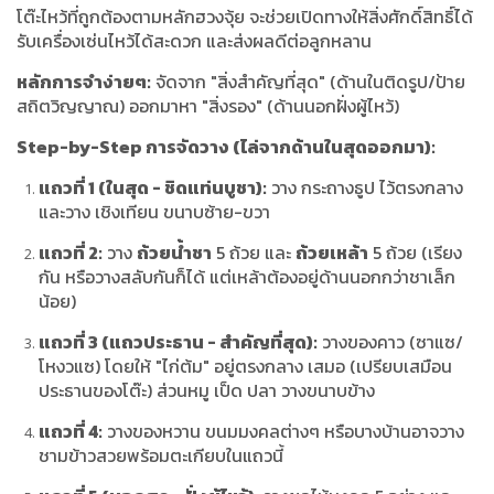
โต๊ะไหว้ที่ถูกต้องตามหลักฮวงจุ้ย จะช่วยเปิดทางให้สิ่งศักดิ์สิทธิ์ได้
รับเครื่องเซ่นไหว้ได้สะดวก และส่งผลดีต่อลูกหลาน
หลักการจำง่ายๆ:
จัดจาก "สิ่งสำคัญที่สุด" (ด้านในติดรูป/ป้าย
สถิตวิญญาณ) ออกมาหา "สิ่งรอง" (ด้านนอกฝั่งผู้ไหว้)
Step-by-Step การจัดวาง (ไล่จากด้านในสุดออกมา):
แถวที่ 1 (ในสุด - ชิดแท่นบูชา):
วาง กระถางธูป ไว้ตรงกลาง
และวาง เชิงเทียน ขนาบซ้าย-ขวา
แถวที่ 2:
วาง
ถ้วยน้ำชา
5 ถ้วย และ
ถ้วยเหล้า
5 ถ้วย (เรียง
กัน หรือวางสลับกันก็ได้ แต่เหล้าต้องอยู่ด้านนอกกว่าชาเล็ก
น้อย)
แถวที่ 3 (แถวประธาน - สำคัญที่สุด):
วางของคาว (ซาแซ/
โหงวแซ) โดยให้ "ไก่ต้ม" อยู่ตรงกลาง เสมอ (เปรียบเสมือน
ประธานของโต๊ะ) ส่วนหมู เป็ด ปลา วางขนาบข้าง
แถวที่ 4:
วางของหวาน ขนมมงคลต่างๆ หรือบางบ้านอาจวาง
ชามข้าวสวยพร้อมตะเกียบในแถวนี้