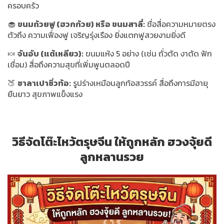
ครอบครัว
🧁
ขนมถ้วยฟู (ฮวกก้วย) หรือ ขนมสาลี่:
ชื่อสื่อความหมายตรง
ตัวถึง ความเฟื่องฟู เจริญรุ่งเรือง ยิ่งแตกฟูสวยงามยิ่งดี
🍬
จันอับ (แต้เหลียว):
ขนมแห้ง 5 อย่าง (เช่น ถั่วตัด งาตัด ฟัก
เชื่อม) สื่อถึงความสุขที่เพิ่มพูนตลอดปี
🍑
ซาลาเปาซิ่วท้อ:
รูปร่างเหมือนลูกท้อสวรรค์ สื่อถึงการมีอายุ
ยืนยาว สุขภาพแข็งแรง
วิธีจัดโต๊ะไหว้ตรุษจีน ให้ถูกหลัก ฮวงจุ้ยดี
ลูกหลานรวย