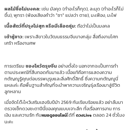
ผลไม้ชื่อไม่มงคล:
เช่น มังคุด (ทำอะไรก็กุด), ละมุด (ทำอะไรก็ไม่
ขึ้น), พุทรา (พ้องเสียงคำว่า "ซา" แปลว่า ตาย), มะเฟือง, มะไฟ
เนื้อสัตว์ที่ปรุงไม่สุก หรือมีเลือดชุ่ม:
ถือว่าไม่เป็นมงคล
เต้าหู้ขาว:
เพราะสีขาวในวัฒนธรรมจีนบางกลุ่ม สื่อถึงงานโศก
เศร้า หรืองานศพ
การเตรียม
ของไหว้ตรุษจีน
อย่างตั้งใจ นอกจากจะเป็นการทำ
ตามประเพณีที่สืบทอดกันมาแล้ว เนื้อแท้คือการแสดงความ
กตัญญูรู้คุณต่อบรรพบุรุษและสิ่งศักดิ์สิทธิ์ ซึ่งความกตัญญูนี่
แหละค่ะ คือพื้นฐานสำคัญที่จะนำพาความเจริญรุ่งเรืองมาสู่ชีวิต
ลูกหลาน
เมื่อจัดโต๊ะไหว้เสริมเฮงรับปีม้า 2569 กันเรียบร้อยแล้ว อย่าลืมมา
ตรวจเช็กดวงชะตาปีนี้ของคุณแบบเจาะลึก ทั้งเรื่องการงาน การ
เงิน และความรัก กับ
ได้ที่
ตลอด 24 ชั่วโมง
หมอดูออนไลน์
ดวงLive
นะคะ