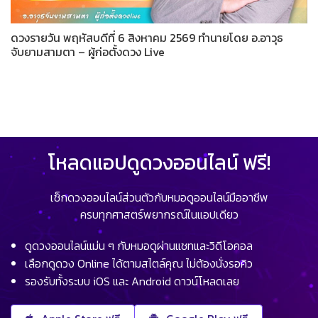
ดวงรายวัน พฤหัสบดีที่ 6 สิงหาคม 2569 ทำนายโดย อ.อาวุธ
จับยามสามตา – ผู้ก่อตั้งดวง Live
โหลดแอปดูดวงออนไลน์ ฟรี!
เช็กดวงออนไลน์ส่วนตัวกับหมอดูออนไลน์มืออาชีพ
ครบทุกศาสตร์พยากรณ์ในแอปเดียว
ดูดวงออนไลน์แม่น ๆ กับหมอดูผ่านแชทและวิดีโอคอล
เลือกดูดวง Online ได้ตามสไตล์คุณ ไม่ต้องนั่งรอคิว
รองรับทั้งระบบ iOS และ Android ดาวน์โหลดเลย