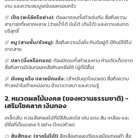
งาน และความสมบูรณ์ของครอบครัว
🍖
เป็ด (พะโล้หรือย่าง):
ต้องมาครบทั้งตัวเช่นกัน สื่อถึงความ
สามารถที่หลากหลาย (ว่ายน้ำได้ บินได้ เดินได้) และความสะอาด
บริสุทธิ์
🍖
หมู (สามชั้น/หัวหมู):
สื่อถึงความมั่งคั่ง กินดีอยู่ดี มีกินมีใช้ไม่
ขาดสาย
🍖
ปลา (นึ่งหรือทอด):
ต้องมีครบทั้งหัวและหาง ห้ามตัดเด็ดขาด
สื่อถึงการมีเงินทองเหลือกินเหลือใช้ (ยู่ตี่มีฮื้อ)
🍖
ตับหมู หรือ ปลาหมึกแห้ง:
(สำหรับชุดโหงวแซ) สื่อถึงความ
ก้าวหน้าในตำแหน่งงาน อำนาจวาสนา และความรู้
2. หมวดผลไม้มงคล (ของหวานธรรมชาติ) -
เสริมโชคลาภ เงินทอง
เคล็ดลับ: ควรเลือกผลไม้ที่มีสีสันสดใส เช่น แดง ส้ม เหลือง และ
มีชื่อที่เป็นมงคล 5 อย่าง (โหงวก้วย)
🍊
ส้มสีทอง:
(ขาดไม่ได้!)
สีเหลืองทองเปรียบเสมือนทองคำ สื่อ