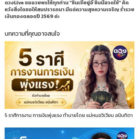
ดวงLive ขออวยพรให้ทุกท่าน "ซินเจียยู่อี่ ซินนี้ฮวดใช้" คิด
หวังสิ่งใดขอให้สมปรารถนา มีแต่ความสุขความเจริญ ร่ำรวย
เงินทองตลอดปี 2569 ค่ะ
บทความที่คุณอาจสนใจ
5 ราศีการงาน การเงินพุ่งแรง ทำนายโดย แม่หมอวิเวียน อนินทิตา