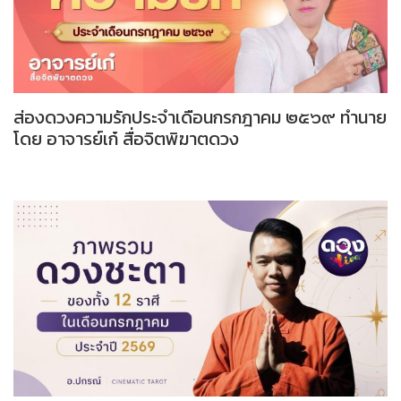
ส่องดวงความรักประจำเดือนกรกฎาคม ๒๕๖๙ ทำนาย
โดย อาจารย์เก๋ สื่อจิตพิฆาตดวง