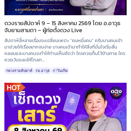
ดวงรายสัปดาห์ 9 – 15 สิงหาคม 2569 โดย อ.อาวุธ
จับยามสามตา – ผู้ก่อตั้งดวง Live
สัปดาห์นี้หลายเรื่องจะเปลี่ยนเพราะ “คนหนึ่งคน” ครับบางคนเข้า
มาช่วยให้เรื่องยากจบง่าย บางคนเข้ามาทำให้สิ่งที่มั่นใจเริ่มสั่น
คลอนและบางคนจะทำให้ท่านเห็นชัดว่า ใครควรเก็บไว้ข้างกาย ใคร
ควรเว้นระยะให้ไกลก...
#ดวงรายสัปดาห์
#อ.อาวุธ
#7วันเกิด