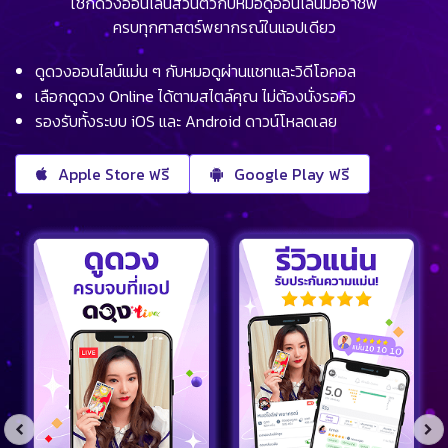
เช็กดวงออนไลน์ส่วนตัวกับหมอดูออนไลน์มืออาชีพ
ครบทุกศาสตร์พยากรณ์ในแอปเดียว
ดูดวงออนไลน์แม่น ๆ กับหมอดูผ่านแชทและวิดีโอคอล
เลือกดูดวง Online ได้ตามสไตล์คุณ ไม่ต้องนั่งรอคิว
รองรับทั้งระบบ iOS และ Android ดาวน์โหลดเลย
Apple Store ฟรี
Google Play ฟรี