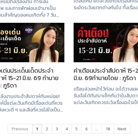
เดือนใหม่ แต่ละวันเกิดมีเรื่องที่ต
์นี้มีทั้งเรื่องงาน การเงิน
ระมัดระวังแตกต่างกันไป ทั้งเรื่อง
าพ และการพักผ่อนเข้ามาเป็น
อารมณ์ การตัดสินใจ ความสัมพั
็นสำคัญของคนเกิดทั้ง 7 วัน
และการเดินทาง ตั้งสติและใช้ชีวิ
นงานล้นมือ บางคนมีโอกาส
อย่างรอบคอบ จะช่วยให้ผ่านสัปดาห
ารเงิน ขณะที่บางคนควรหาเวลา
พลังให้ตัวเอง ลองเช็กกันว่าเรื่อง
ะเ...
องเด่นประเด็นเด็ดประจำ
คำเตือนประจำสัปดาห์ 15-2
าห์ 15-21 มิ.ย. 69 ทำนาย
มิ.ย. 69ทำนายโดย : ภูริดา
: ภูริดา
เตือนล่วงหน้าไว้ก่อน จะได้วางแ
รับมือได้ทัน!มาเช็กกันว่าในสัปดาห
ลังงานประจำสัปดาห์กันหน่อย!
แต่ละวันเกิดควรระวังเรื่องอะไรเป
์นี้แต่ละวันเกิดมีเรื่องเด่นที่ควร
พิเศษ เพื่อหลีกเลี่ยงปัญหาและใช้
้งจังหวะดี ๆ และสิ่งที่ควรใส่ใจเป็น
ได้อย่างราบรื่นมากขึ้น
 มาดูกันว่าดวงของคุณกำลังส่ง
าณเรื่องอะไรบ้าง
Previous
1
2
3
4
5
6
...
18
Next