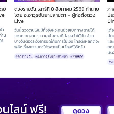
โดย
ดวงรายวัน เสาร์ที่ 8 สิงหาคม 2569 ทำนาย
ภาพ
ive
โดย อ.อาวุธจับยามสามตา – ผู้ก่อตั้งดวง
ปร
Live
Ci
ข้า
วันนี้ดวงงานเงินมีทั้งจังหวะคนช่วยเปิดทาง รายได้
เดื
ท่าน
จากความสามารถ และโอกาสที่ต้องคว้าให้ทัน ส่วน
ต้น
ห้
บางวันต้องระวังอารมณ์กับการใช้เงิน ใครตั้งหลักดีจะ
และ
พลิกเรื่องธรรมดาให้กลายเป็นเรื่องดีได้ครับ
ขณะ
ตัดส
#ดวงรายวัน
#อ.อาวุธจับยามสามตา
#7วันเกิด
#อ.
ไลน์ ฟรี!