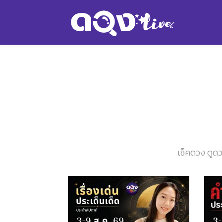
เช็คดวง ดูดว