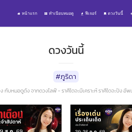
หน้าแรก
ทำเนียบหมอดู
ฟีเจอร์
ดวงวันนี้
ดวงวันนี้
#ภูริดา
ง กับหมอดูดัง จากดวงไลฟ์ - ราศีใดจะมีเคราะห์ ราศีใดจะปัง อัพเดท