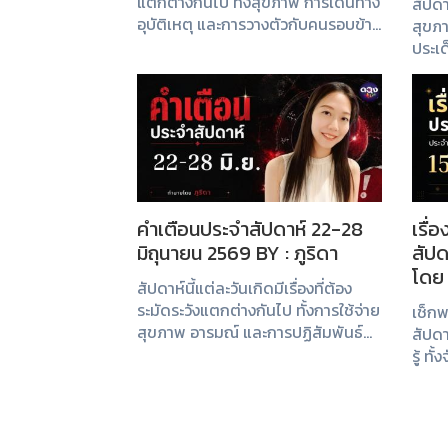
แตกต่างกันไป ทั้งสุขภาพ การเดินทาง
สัปดาห
อุบัติเหตุ และการวางตัวกับคนรอบข้าง
สุขภ
ลองเช็กคำเตือนประจำสัปดาห์เพื่อใช้
ประเด
ชีวิตอย่างมีสติและรอบคอบมากขึ้น
บางค
ทางก
ชาร์จ
เด่นปร
คำเตือนประจำสัปดาห์ 22-28
เรื่
มิถุนายน 2569 BY : ภูริดา
สัปด
โดย 
สัปดาห์นี้แต่ละวันเกิดมีเรื่องที่ต้อง
ระมัดระวังแตกต่างกันไป ทั้งการใช้จ่าย
เช็กพ
สุขภาพ อารมณ์ และการปฏิสัมพันธ์
สัปดาห
กับคนรอบตัว ตั้งสติและใช้ชีวิตอย่าง
รู้ ทั
พอดี จะช่วยให้ผ่านสัปดาห์นี้ได้อย่าง
พิเศษ
ราบรื่น
สัญญ