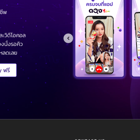
ชีพ
ละวิดีโอคอล
งนั่งรอคิว
โหลดเลย
 ฟรี