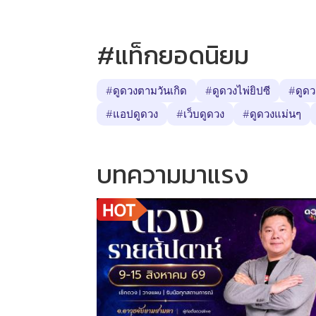
#แท็กยอดนิยม
#ดูดวงตามวันเกิด
#ดูดวงไพ่ยิปซี
#ดูดว
#แอปดูดวง
#เว็บดูดวง
#ดูดวงแม่นๆ
บทความมาแรง