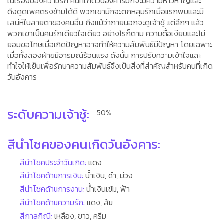
ในเรื่องของความรัก คนที่เกิดวันอังคารมักจะมีความห้าวหาญและ
ดึงดูดเพศตรงข้ามได้ดี พวกเขามักจะตกหลุมรักเมื่อแรกพบและมี
เสน่ห์ในสายตาของคนอื่น ถึงแม้ว่าภายนอกจะดูเจ้าชู้ แต่ลึกๆ แล้ว
พวกเขาเป็นคนรักเดียวใจเดียว อย่างไรก็ตาม ความดื้อเงียบและไม่
ยอมขอโทษเมื่อเกิดปัญหาอาจทำให้ความสัมพันธ์มีปัญหา โดยเฉพาะ
เมื่อทั้งสองฝ่ายมีอารมณ์ร้อนแรง ดังนั้น การปรับความเข้าใจและ
ทำใจให้เย็นเพื่อรักษาความสัมพันธ์จึงเป็นสิ่งที่สำคัญสำหรับคนที่เกิด
วันอังคาร
ระดับความเจ้าชู้:
50%
สีนำโชคของคนเกิดวันอังคาร:
สีนำโชคประจำวันเกิด:
แดง
สีนำโชคด้านการเงิน:
น้ำเงิน, ดำ, ม่วง
สีนำโชคด้านการงาน:
น้ำเงินเข้ม, ฟ้า
สีนำโชคด้านความรัก:
แดง, ส้ม
สีกาลกิณี:
เหลือง, ขาว, ครีม