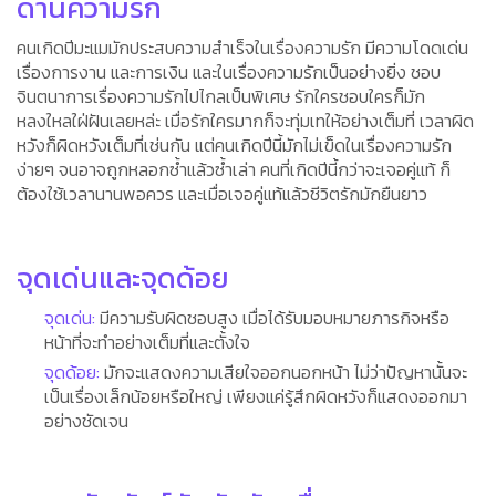
ด้านความรัก
คนเกิดปีมะแมมักประสบความสำเร็จในเรื่องความรัก มีความโดดเด่น
เรื่องการงาน และการเงิน และในเรื่องความรักเป็นอย่างยิ่ง ชอบ
จินตนาการเรื่องความรักไปไกลเป็นพิเศษ รักใครชอบใครก็มัก
หลงใหลใฝ่ฝันเลยหล่ะ เมื่อรักใครมากก็จะทุ่มเทให้อย่างเต็มที่ เวลาผิด
หวังก็ผิดหวังเต็มที่เช่นกัน แต่คนเกิดปีนี้มักไม่เข็ดในเรื่องความรัก
ง่ายๆ จนอาจถูกหลอกซ้ำแล้วซ้ำเล่า คนที่เกิดปีนี้กว่าจะเจอคู่แท้ ก็
ต้องใช้เวลานานพอควร และเมื่อเจอคู่แท้แล้วชีวิตรักมักยืนยาว
จุดเด่นและจุดด้อย
จุดเด่น:
มีความรับผิดชอบสูง เมื่อได้รับมอบหมายภารกิจหรือ
หน้าที่จะทำอย่างเต็มที่และตั้งใจ
จุดด้อย:
มักจะแสดงความเสียใจออกนอกหน้า ไม่ว่าปัญหานั้นจะ
เป็นเรื่องเล็กน้อยหรือใหญ่ เพียงแค่รู้สึกผิดหวังก็แสดงออกมา
อย่างชัดเจน