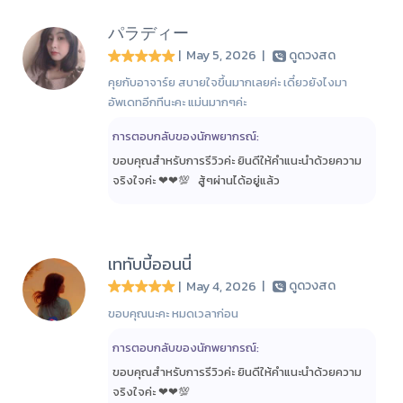
パラディー
| May 5, 2026
|
ดูดวงสด
คุยกับอาจาร์ย สบายใจขึ้นมากเลยค่ะ เดี๋ยวยังไงมา
อัพเดทอีกทีนะคะ แม่นมากๆค่ะ
การตอบกลับของนักพยากรณ์:
ขอบคุณสำหรับการรีวิวค่ะ ยินดีให้คำแนะนำด้วยความ
จริงใจค่ะ ❤❤💯 สู้ๆ​ผ่านได้อยู่แล้ว​
เททับบี้ออนนี่
| May 4, 2026
|
ดูดวงสด
ขอบคุณนะคะ หมดเวลาก่อน
การตอบกลับของนักพยากรณ์:
ขอบคุณสำหรับการรีวิวค่ะ ยินดีให้คำแนะนำด้วยความ
จริงใจค่ะ ❤❤💯