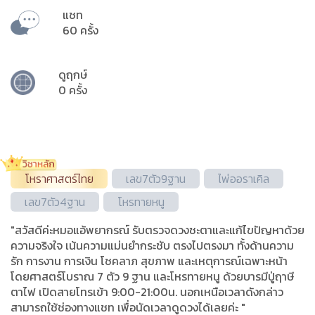
แชท
60 ครั้ง
ดูฤกษ์
0 ครั้ง
โหราศาสตร์ไทย
เลข7ตัว9ฐาน
ไพ่ออราเคิล
เลข7ตัว4ฐาน
โหรทายหนู
"สวัสดีค่ะหมอแอ้พยากรณ์ รับตรวจดวงชะตาและแก้ไขปัญหาด้วย
ความจริงใจ เน้นความแม่นยำกระชับ ตรงไปตรงมา ทั้งด้านความ
รัก การงาน การเงิน โชคลาภ สุขภาพ และเหตุการณ์เฉพาะหน้า
โดยศาสตร์โบราณ 7 ตัว 9 ฐาน และโหรทายหนู ด้วยบารมีปู่ฤาษี
ตาไฟ เปิดสายโทรเข้า 9:00-21:00น. นอกเหนือเวลาดังกล่าว
สามารถใช้ช่องทางแชท เพื่อนัดเวลาดูดวงได้เลยค่ะ "