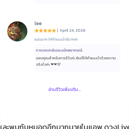
lee
| April 24, 2026
แม่นมาก ให้คำแนะนำดีมากค่ะ
การตอบกลับของนักพยากรณ์:
ขอบคุณสำหรับการรีวิวค่ะ ยินดีให้คำแนะนำด้วยความ
จริงใจค่ะ ❤❤💯
อ่านรีวิวเพิ่มเติม...
และพบกับหมอดูอีกมากมายในแอพ ดวงLiv