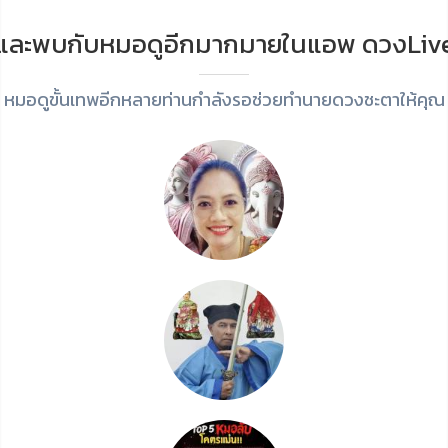
และพบกับหมอดูอีกมากมายในแอพ ดวงLiv
หมอดูขั้นเทพอีกหลายท่านกำลังรอช่วยทำนายดวงชะตาให้คุณ