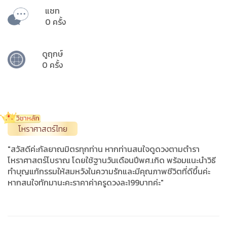
แชท
0 ครั้ง
ดูฤกษ์
0 ครั้ง
โหราศาสตร์ไทย
"สวัสดี​ค่ะกัลยาณมิตร​ทุกท่าน​ หากท่านสนใจ​ดูดวงตามตำรา
โหราศาสตร์​โบราณ​ โดยใช้ฐานวันเดือนปี​พศ.เกิด พร้อมแนะนำ​วิธี​
ทำบุญ​แก้กรรม​ให้สมหวังในความรักและมีคุณภาพชีวิต​ที่ดีขึ้นค่ะ
หากสนใจทักมานะคะราคาค่าครูดวงละ199บาทค่ะ"