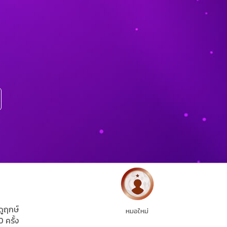
ดูฤกษ์
หมอใหม่
0 ครั้ง