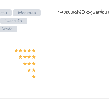
"💋ชอบเปิดไพ่🧿 🧸ดูฟิลเพื่อน 
9ฐาน
ไพ่ออราเคิล
ไพ่ความรัก
ไพ่ขลัง