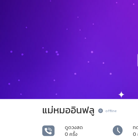
แม่หมออินฟลู
offline
ดูดวงสด
ท
0 ครั้ง
0 