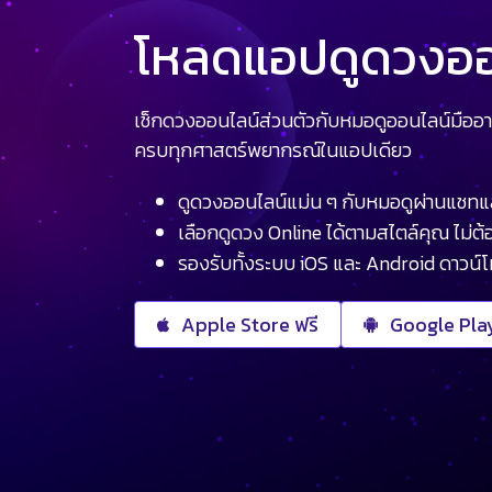
โหลดแอปดูดวงออน
เช็กดวงออนไลน์ส่วนตัวกับหมอดูออนไลน์มืออา
ครบทุกศาสตร์พยากรณ์ในแอปเดียว
ดูดวงออนไลน์แม่น ๆ กับหมอดูผ่านแชทแ
เลือกดูดวง Online ได้ตามสไตล์คุณ ไม่ต้อ
รองรับทั้งระบบ iOS และ Android ดาวน์
Apple Store ฟรี
Google Play