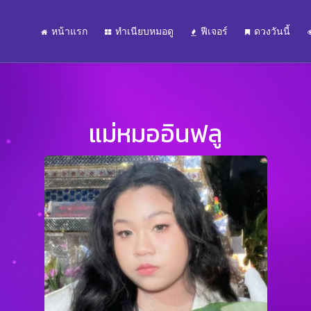
หน้าแรก
ทำเนียบหมอดู
ฟีเจอร์
ดวงวันนี้
แม่หมออินฟลู