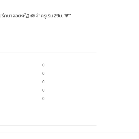
ปรึกษาจอยๆ🥰 🪷ค่าครูเริ่ม29บ. 💗"
0
0
0
0
0