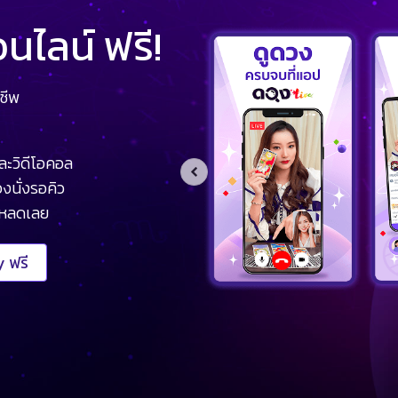
ไลน์ ฟรี!
ชีพ
ละวิดีโอคอล
งนั่งรอคิว
โหลดเลย
 ฟรี