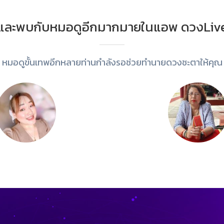
และพบกับหมอดูอีกมากมายในแอพ ดวงLiv
หมอดูขั้นเทพอีกหลายท่านกำลังรอช่วยทำนายดวงชะตาให้คุณ