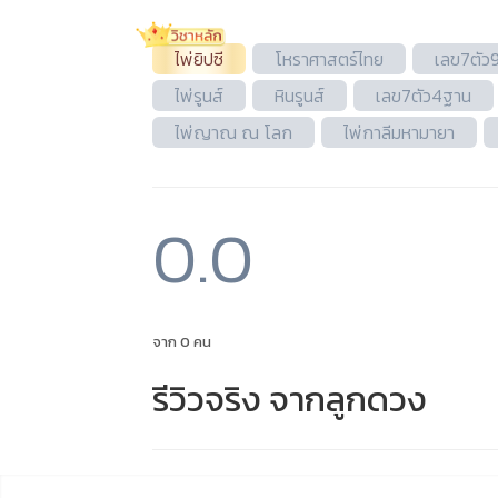
ไพ่ยิปซี
โหราศาสตร์ไทย
เลข7ตัว
ไพ่รูนส์
หินรูนส์
เลข7ตัว4ฐาน
ไพ่ญาณ ณ โลก
ไพ่กาลีมหามายา
0.0
จาก 0 คน
รีวิวจริง จากลูกดวง