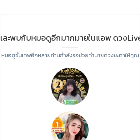
และพบกับหมอดูอีกมากมายในแอพ ดวงLiv
หมอดูขั้นเทพอีกหลายท่านกำลังรอช่วยทำนายดวงชะตาให้คุณ