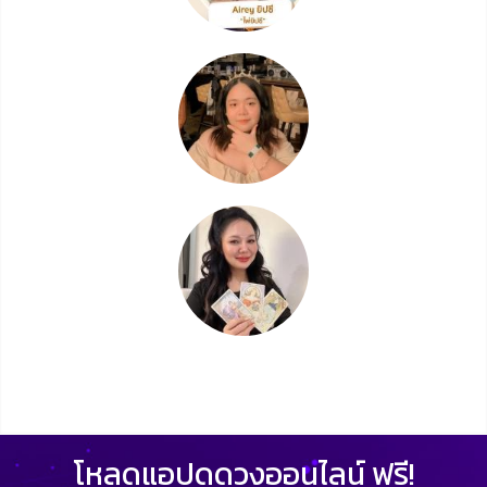
โหลดแอปดูดวงออนไลน์ ฟรี!