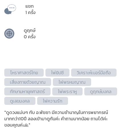
แชท
1 ครั้ง
ดูฤกษ์
0 ครั้ง
โหราศาสตร์ไทย
ไพ่ยิปซี
วิเคราะห์เบอร์มือถือ
เสี่ยงทายด้วยญาณ
ไพ่พรหมญาณ
ทักษามหายุคศาสตร์
ไพ่พระราหู
ดูฤกษ์มงคล
ดูเลขมงคล
ไพ่ความรัก
"ดูดวงแม่นๆ กับ อ.พัชชา มีความชำนาญในการพยากรณ์
มากกว่า10ปี ลองเข้ามาดูกันค่ะ คำถามมากน้อย ถามได้ค่ะ
ขอบคุณค่ะ🙏"