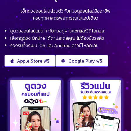
เช็กดวงออนไลน์ส่วนตัวกับหมอดูออนไลน์มืออาชีพ
ครบทุกศาสตร์พยากรณ์ในแอปเดียว
ดูดวงออนไลน์แม่น ๆ กับหมอดูผ่านแชทและวิดีโอคอล
เลือกดูดวง Online ได้ตามสไตล์คุณ ไม่ต้องนั่งรอคิว
รองรับทั้งระบบ iOS และ Android ดาวน์โหลดเลย
Apple Store ฟรี
Google Play ฟรี