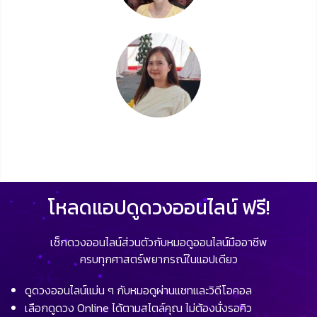
โหลดแอปดูดวงออนไลน์ ฟรี!
เช็กดวงออนไลน์ส่วนตัวกับหมอดูออนไลน์มืออาชีพ
ครบทุกศาสตร์พยากรณ์ในแอปเดียว
ดูดวงออนไลน์แม่น ๆ กับหมอดูผ่านแชทและวิดีโอคอล
เลือกดูดวง Online ได้ตามสไตล์คุณ ไม่ต้องนั่งรอคิว