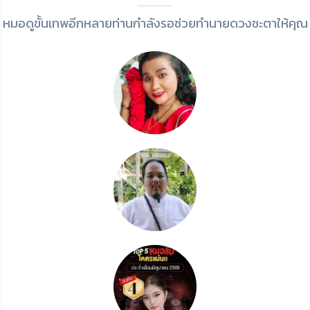
หมอดูขั้นเทพอีกหลายท่านกำลังรอช่วยทำนายดวงชะตาให้คุณ