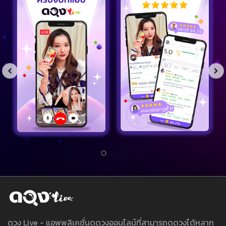
ดวง Live - แอพพลิเคชั่นดูดวงออนไลน์ที่สามารถดูดวงได้หลาก