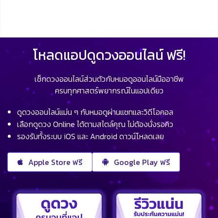
โหลดแอปดูดวงออนไลน์ ฟรี!
เช็กดวงออนไลน์ส่วนตัวกับหมอดูออนไลน์มืออาชีพ
ครบทุกศาสตร์พยากรณ์ในแอปเดียว
ดูดวงออนไลน์แม่น ๆ กับหมอดูผ่านแชทและวิดีโอคอล
เลือกดูดวง Online ได้ตามสไตล์คุณ ไม่ต้องนั่งรอคิว
รองรับทั้งระบบ iOS และ Android ดาวน์โหลดเลย
Apple Store ฟรี
Google Play ฟรี