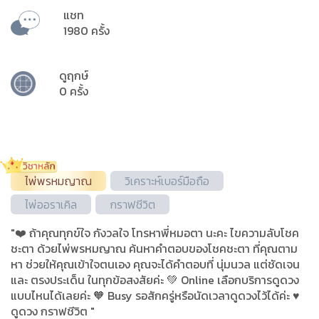
แชท
1980 ครั้ง
ดูฤกษ์
0 ครั้ง
ไพ่พรหมญาณ
วิเคราะห์เบอร์มือถือ
ไพ่ออราเคิล
กราฟชีวิต
"❤️ ถ้าคุณทุกข์ใจ กังวลใจ โทรหาพี่หมอตา นะคะ ไขความลับโชค
ชะตา ด้วยไพ่พรหมญาณ ค้นหาคำตอบของโชคชะตา ที่คุณตาม
หา ช่วยให้คุณเข้าใจตนเอง คุณจะได้คำตอบที่ นุ่มนวล แต่ชัดเจน
และ ตรงประเด็น ในทุกข้อสงสัยค่ะ 💚 Online เลือกบริการดูดวง
แบบไหนได้เลยค่ะ 🧡 Busy รอสักครู่หรือนัดเวลาดูดวงไว้ได้ค่ะ ♥️
ดูดวง กราฟชีวิต "