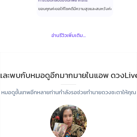
การตอบกลับของนักพยากรณ์:
ขอบคุณค่ะขอให้โชคดีมีความสุขและสมหวังค่ะ
อ่านรีวิวเพิ่มเติม...
และพบกับหมอดูอีกมากมายในแอพ ดวงLiv
หมอดูขั้นเทพอีกหลายท่านกำลังรอช่วยทำนายดวงชะตาให้คุณ