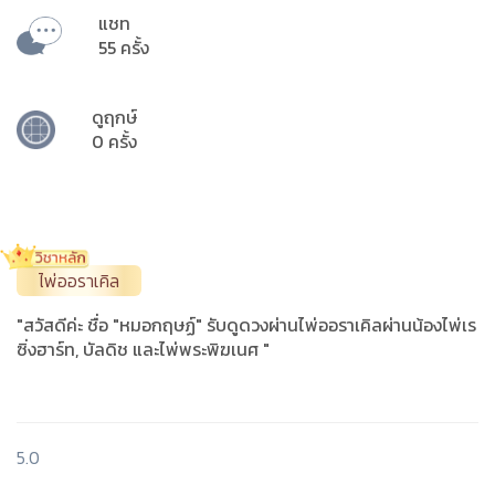
แชท
55 ครั้ง
ดูฤกษ์
0 ครั้ง
ไพ่ออราเคิล
"สวัสดีค่ะ ชื่อ "หมอกฤษฏ์" รับดูดวงผ่านไพ่ออราเคิลผ่านน้องไพ่เร
ซิ่งฮาร์ท, บัลดิช และไพ่พระพิฆเนศ "
5.0