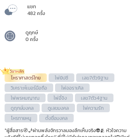
แชท
482 ครั้ง
ดูฤกษ์
0 ครั้ง
โหราศาสตร์ไทย
ไพ่ยิปซี
เลข7ตัว9ฐาน
วิเคราะห์เบอร์มือถือ
ไพ่ออราเคิล
ไพ่พรหมญาณ
ไพ่อี้จิง
เลข7ตัว4ฐาน
ดูฤกษ์มงคล
ดูเลขมงคล
ไพ่ความรัก
โหรทายหนู
ตั้งชื่อมงคล
"ผู้สื่อสาร🧭🧞ผ่านพลังจักรวาลมองลึกเห็นจริง👽🫂 หัวใจความ