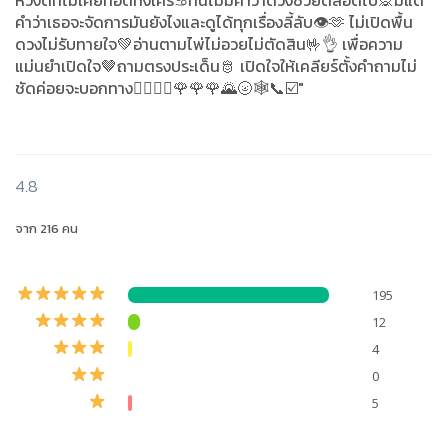
หวังดีที่ไม่เคยทอดทิ้งใคร♋ที่นี่ไม่มีคำว่าดวงซวยตลอดไป🙊มีแต่
คำว่าเธอจะจัดการมันยังไงและดูได้ทุกเรื่องลี้ลับ👁️🫶 ไม่เปิดพื้น
ดวงไม่รับทายใจ💚อ่านตามไพ่ไม่อวยไม่ตัดสิน🤟👌 เพื่อความ
แม่นยำเปิดใจ🤎ถามตรงประเด็น🫅 เปิดใจให้เคลียร์ตั้งคำถามไม่
ชัดค่อยจะบอกทาง👨‍❤️‍💋‍👨🌹🌹🌹🌄🌝🕸️📞☑️"
4.8
จาก 216 คน
195
12
4
0
5