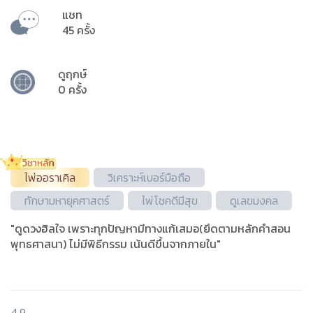
แชท
45 ครั้ง
ดูฤกษ์
0 ครั้ง
ไพ่ออราเคิล
วิเคราะห์เบอร์มือถือ
ทักษามหายุคศาสตร์
ไพ่โชคดีมีสุข
ดูเลขมงคล
"ดูดวงฮิลใจ เพราะทุกปัญหามีทางแก้เสมอ(ยึดตามหลักคำสอน
พุทธศาสนา) ไม่มีพิธีกรรม เน้นดีขึ้นจากภายใน"
4.9