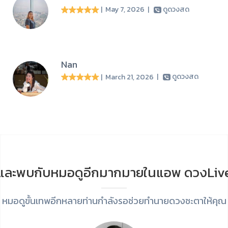
| May 7, 2026
|
ดูดวงสด
Nan
| March 21, 2026
|
ดูดวงสด
และพบกับหมอดูอีกมากมายในแอพ ดวงLiv
หมอดูขั้นเทพอีกหลายท่านกำลังรอช่วยทำนายดวงชะตาให้คุณ