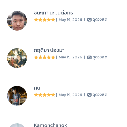
ชนะเทา นะมนต์อิทธิ
| May 19, 2026
|
ดูดวงสด
กฤติยา ปองมา
| May 19, 2026
|
ดูดวงสด
กัน
| May 19, 2026
|
ดูดวงสด
Kamonchanok