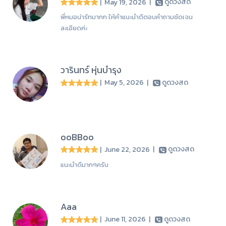
| May 19, 2026
|
ดูดวงสด
พี่หมอน่ารักมากก ให้คำแนะนำดีตอบคำถามชัดเจน
ละเอียดค่ะ
วารินทร์ หุ่นบำรุง
| May 5, 2026
|
ดูดวงสด
ooBBoo
| June 22, 2026
|
ดูดวงสด
แนะนำดีมากๆครับ
Aaa
| June 11, 2026
|
ดูดวงสด