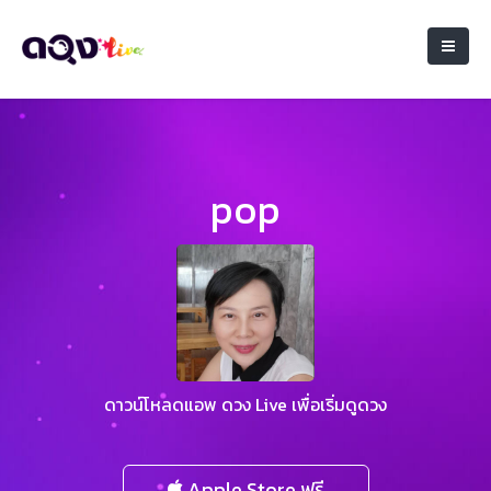
pop
ดาวน์โหลดแอพ ดวง Live เพื่อเริ่มดูดวง
Apple Store ฟรี