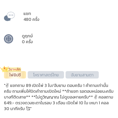
แชท
480 ครั้ง
ดูฤกษ์
0 ครั้ง
ไพ่ยิปซี
โหราศาสตร์ไทย
จับยามสามตา
"✌ แชทถาม 89 เปิดไพ่ 3 ใบ/จับยาม ตอบครับ 1 คำถามเท่านั้น
ครับ ถามเพิ่มให้ปิดคำถามเปิดใหม่ **ถ้าแชท รอตอบหน่อยนะครับ
บางทีติดสาย** **ไม่ดูวิญญาณ ไม่ดูของหายครับ** ✌ คอลถาม
649.- ตรวจดวงชะตาในรอบ 3 เดือน เปิดไพ่ 10 ใบ เหมา 1 คอล
30 นาทีครับ 🥰"