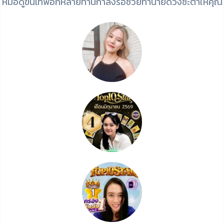
หมอดูขั้นเทพอีกหลายท่านกำลังรอช่วยทำนายดวงชะตาให้คุณ