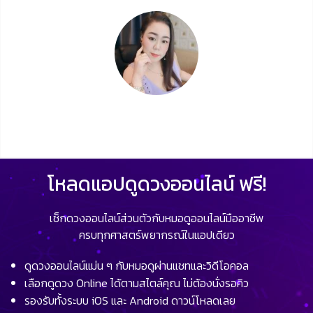
โหลดแอปดูดวงออนไลน์ ฟรี!
เช็กดวงออนไลน์ส่วนตัวกับหมอดูออนไลน์มืออาชีพ
ครบทุกศาสตร์พยากรณ์ในแอปเดียว
ดูดวงออนไลน์แม่น ๆ กับหมอดูผ่านแชทและวิดีโอคอล
เลือกดูดวง Online ได้ตามสไตล์คุณ ไม่ต้องนั่งรอคิว
รองรับทั้งระบบ iOS และ Android ดาวน์โหลดเลย