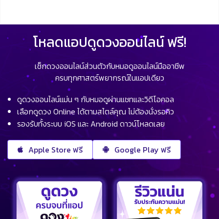
โหลดแอปดูดวงออนไลน์ ฟรี!
เช็กดวงออนไลน์ส่วนตัวกับหมอดูออนไลน์มืออาชีพ
ครบทุกศาสตร์พยากรณ์ในแอปเดียว
ดูดวงออนไลน์แม่น ๆ กับหมอดูผ่านแชทและวิดีโอคอล
เลือกดูดวง Online ได้ตามสไตล์คุณ ไม่ต้องนั่งรอคิว
รองรับทั้งระบบ iOS และ Android ดาวน์โหลดเลย
Apple Store ฟรี
Google Play ฟรี