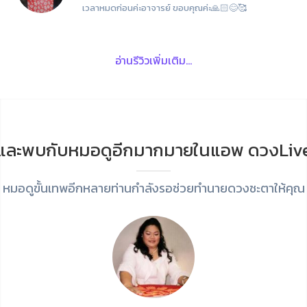
เวลาหมดก่อนค่ะอาจารย์ ขอบคุณค่ะ🙏🏻😊🥰
อ่านรีวิวเพิ่มเติม...
และพบกับหมอดูอีกมากมายในแอพ ดวงLiv
หมอดูขั้นเทพอีกหลายท่านกำลังรอช่วยทำนายดวงชะตาให้คุณ