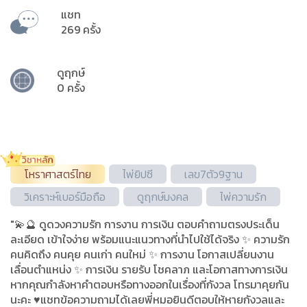
แชท
269 ครั้ง
ดูฤกษ์
0 ครั้ง
โหราศาสตร์ไทย
ไพ่ยิปซี
เลข7ตัว9ฐาน
วิเคราะห์เบอร์มือถือ
ดูฤกษ์มงคล
ไพ่ความรัก
"💫🔮 ดูดวงความรัก การงาน การเงิน ตอบคำถามตรงประเด็น
ละเอียด เข้าใจง่าย พร้อมแนะแนวทางที่นำไปใช้ได้จริง ✨ ความรัก
คนคิดถึง คนคุย คนเก่า คนใหม่ ✨ การงาน โอกาสเปลี่ยนงาน
เลื่อนตำแหน่ง ✨ การเงิน รายรับ โชคลาภ และโอกาสทางการเงิน
หากคุณกำลังหาคำตอบหรือทางออกในเรื่องที่กังวล โทรมาคุยกัน
นะคะ ♥️แชทข้อความถามได้เลยพี่หมอยินดีตอบให้หายกังวลและ