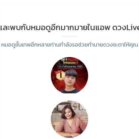
และพบกับหมอดูอีกมากมายในแอพ ดวงLiv
หมอดูขั้นเทพอีกหลายท่านกำลังรอช่วยทำนายดวงชะตาให้คุณ