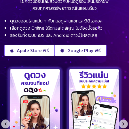
เช็กดวงออนไลน์ส่วนตัวกับหมอดูออนไลน์มืออาชีพ
ครบทุกศาสตร์พยากรณ์ในแอปเดียว
ดูดวงออนไลน์แม่น ๆ กับหมอดูผ่านแชทและวิดีโอคอล
เลือกดูดวง Online ได้ตามสไตล์คุณ ไม่ต้องนั่งรอคิว
รองรับทั้งระบบ iOS และ Android ดาวน์โหลดเลย
Apple Store ฟรี
Google Play ฟรี