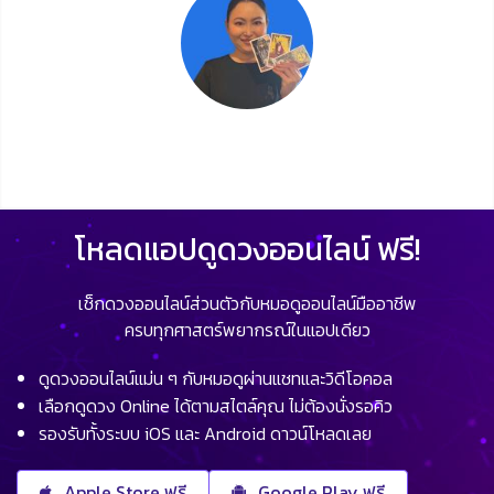
โหลดแอปดูดวงออนไลน์ ฟรี!
เช็กดวงออนไลน์ส่วนตัวกับหมอดูออนไลน์มืออาชีพ
ครบทุกศาสตร์พยากรณ์ในแอปเดียว
ดูดวงออนไลน์แม่น ๆ กับหมอดูผ่านแชทและวิดีโอคอล
เลือกดูดวง Online ได้ตามสไตล์คุณ ไม่ต้องนั่งรอคิว
รองรับทั้งระบบ iOS และ Android ดาวน์โหลดเลย
Apple Store ฟรี
Google Play ฟรี