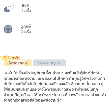
แชท
1 ครั้ง
ดูฤกษ์
0 ครั้ง
ไพ่ออราเคิล
ไพ่พรหมญาณ
"คงไม่ใช่เรื่องบังเอิญที่เราเลื่อนผ่านมาเจอกันแล้วรู้สึกดีต่อกัน:)
ทุกอย่างคือพลังงานและพลังงานไม่โกหก ถ้าคุณรู้สึกพลังงานดีๆ
กับใครขอให้เชื่อมั่นในเซ้นส์ของตัวเองแล้วเลือกคนๆนั้นนะคะ:) ดู
ไพ่แบบผสมผสานระหว่างไพ่พรหมญาณเพื่อหาคำตอบในทุก
คำถามที่คุณมี และ ใช้ไพ่Oracleในการเชื่อมพลังงานและคำแนะนำ
จากจักรวาลเพื่อฮีลใจฮีลพลังงานค่ะ"