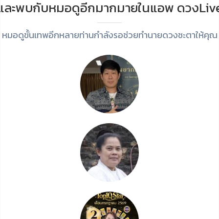
และพบกับหมอดูอีกมากมายในแอพ ดวงLiv
หมอดูขั้นเทพอีกหลายท่านกำลังรอช่วยทำนายดวงชะตาให้คุณ