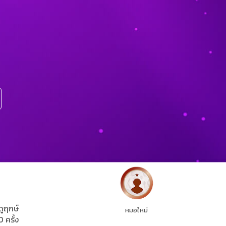
ดูฤกษ์
หมอใหม่
0 ครั้ง