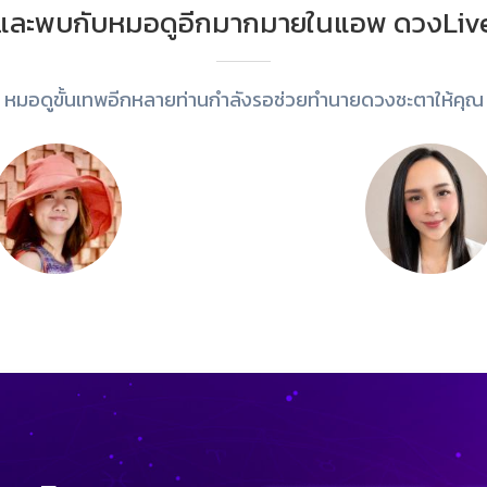
และพบกับหมอดูอีกมากมายในแอพ ดวงLiv
หมอดูขั้นเทพอีกหลายท่านกำลังรอช่วยทำนายดวงชะตาให้คุณ