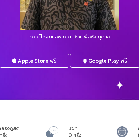
ดาวน์โหลดแอพ ดวง Live เพื่อเริ่มดูดวง
Apple Store ฟรี
Google Play ฟรี
ดลองดูสด
แชท
ครั้ง
0 ครั้ง