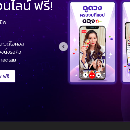
ไลน์ ฟรี!
ชีพ
ละวิดีโอคอล
งนั่งรอคิว
โหลดเลย
 ฟรี