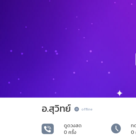
อ.สุวิทย์
offline
ดูดวงสด
ท
0 ครั้ง
0 