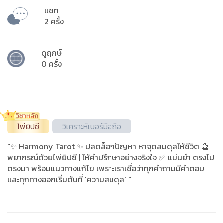
แชท
2 ครั้ง
ดูฤกษ์
0 ครั้ง
ไพ่ยิปซี
วิเคราะห์เบอร์มือถือ
"​✨ Harmony Tarot ✨ ปลดล็อกปัญหา หาจุดสมดุลให้ชีวิต 🔮
พยากรณ์ด้วยไพ่ยิปซี | ให้คำปรึกษาอย่างจริงใจ ✅ แม่นยำ ตรงไป
ตรงมา พร้อมแนวทางแก้ไข เพราะเราเชื่อว่าทุกคำถามมีคำตอบ
และทุกทางออกเริ่มต้นที่ 'ความสมดุล' "