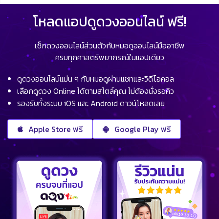
โหลดแอปดูดวงออนไลน์ ฟรี!
เช็กดวงออนไลน์ส่วนตัวกับหมอดูออนไลน์มืออาชีพ
ครบทุกศาสตร์พยากรณ์ในแอปเดียว
ดูดวงออนไลน์แม่น ๆ กับหมอดูผ่านแชทและวิดีโอคอล
เลือกดูดวง Online ได้ตามสไตล์คุณ ไม่ต้องนั่งรอคิว
รองรับทั้งระบบ iOS และ Android ดาวน์โหลดเลย
Apple Store ฟรี
Google Play ฟรี