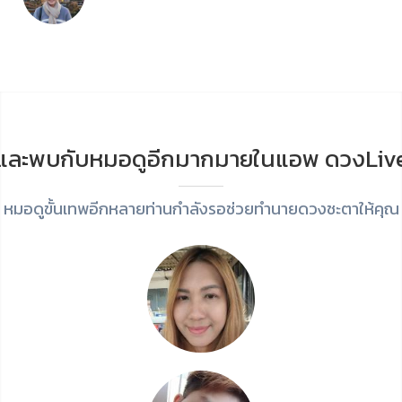
และพบกับหมอดูอีกมากมายในแอพ ดวงLiv
หมอดูขั้นเทพอีกหลายท่านกำลังรอช่วยทำนายดวงชะตาให้คุณ