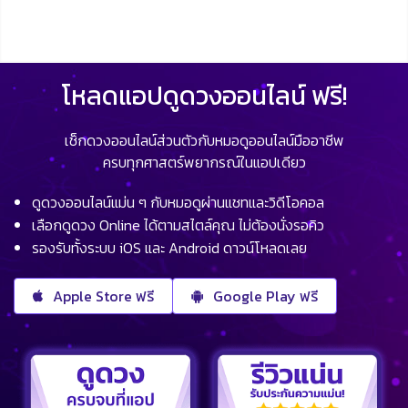
โหลดแอปดูดวงออนไลน์ ฟรี!
เช็กดวงออนไลน์ส่วนตัวกับหมอดูออนไลน์มืออาชีพ
ครบทุกศาสตร์พยากรณ์ในแอปเดียว
ดูดวงออนไลน์แม่น ๆ กับหมอดูผ่านแชทและวิดีโอคอล
เลือกดูดวง Online ได้ตามสไตล์คุณ ไม่ต้องนั่งรอคิว
รองรับทั้งระบบ iOS และ Android ดาวน์โหลดเลย
Apple Store ฟรี
Google Play ฟรี