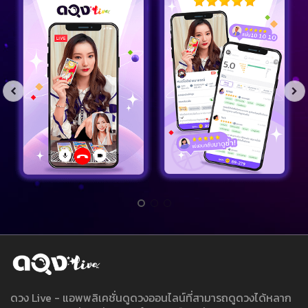
ดวง Live - แอพพลิเคชั่นดูดวงออนไลน์ที่สามารถดูดวงได้หลาก