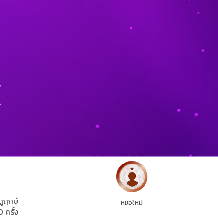
ดูฤกษ์
หมอใหม่
0 ครั้ง