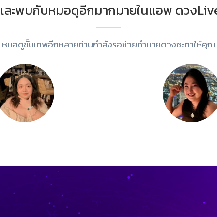
และพบกับหมอดูอีกมากมายในแอพ ดวงLiv
หมอดูขั้นเทพอีกหลายท่านกำลังรอช่วยทำนายดวงชะตาให้คุณ