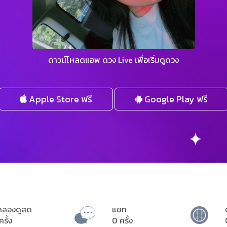
ดาวน์โหลดแอพ ดวง Live เพื่อเริ่มดูดวง
Apple Store ฟรี
Google Play ฟรี
ดลองดูสด
แชท
ครั้ง
0 ครั้ง