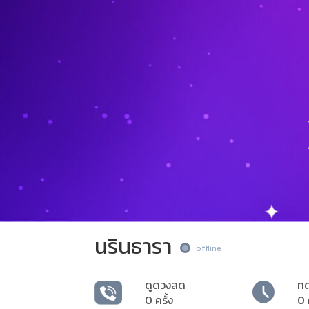
นรินธารา
offline
ดูดวงสด
ท
0 ครั้ง
0 