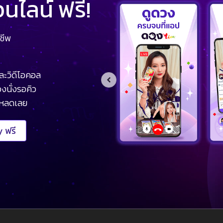
ไลน์ ฟรี!
ชีพ
ละวิดีโอคอล
งนั่งรอคิว
โหลดเลย
 ฟรี