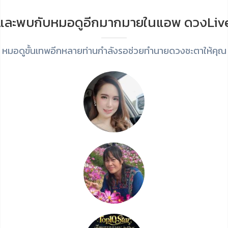
และพบกับหมอดูอีกมากมายในแอพ ดวงLiv
หมอดูขั้นเทพอีกหลายท่านกำลังรอช่วยทำนายดวงชะตาให้คุณ