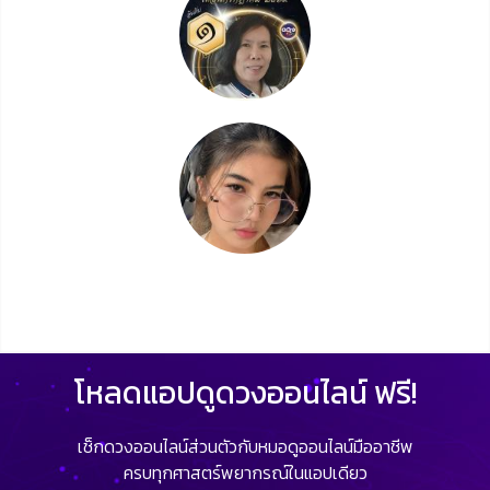
โหลดแอปดูดวงออนไลน์ ฟรี!
เช็กดวงออนไลน์ส่วนตัวกับหมอดูออนไลน์มืออาชีพ
ครบทุกศาสตร์พยากรณ์ในแอปเดียว