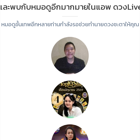
และพบกับหมอดูอีกมากมายในแอพ ดวงLiv
หมอดูขั้นเทพอีกหลายท่านกำลังรอช่วยทำนายดวงชะตาให้คุณ