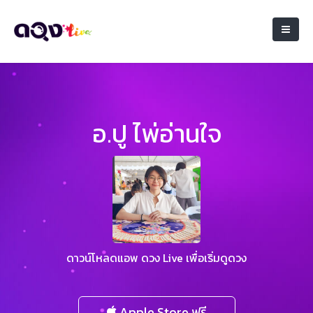
อ.ปู ไพ่อ่านใจ
ดาวน์โหลดแอพ ดวง Live เพื่อเริ่มดูดวง
Apple Store ฟรี