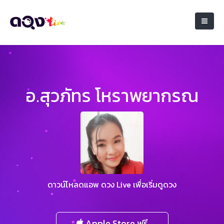
อ.สุวภัทร โหราพยากรณ
ดาวน์โหลดแอพ ดวง Live เพื่อเริ่มดูดวง
Apple Store ฟรี