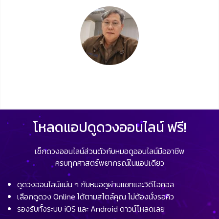
โหลดแอปดูดวงออนไลน์ ฟรี!
เช็กดวงออนไลน์ส่วนตัวกับหมอดูออนไลน์มืออาชีพ
ครบทุกศาสตร์พยากรณ์ในแอปเดียว
ดูดวงออนไลน์แม่น ๆ กับหมอดูผ่านแชทและวิดีโอคอล
เลือกดูดวง Online ได้ตามสไตล์คุณ ไม่ต้องนั่งรอคิว
รองรับทั้งระบบ iOS และ Android ดาวน์โหลดเลย