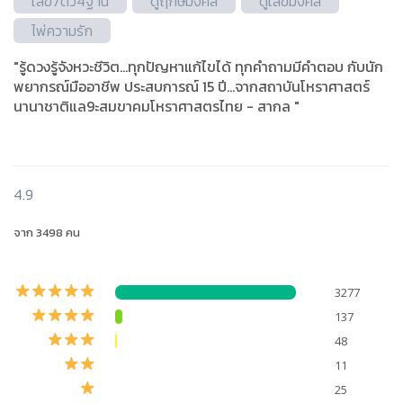
เลข7ตัว4ฐาน
ดูฤกษ์มงคล
ดูเลขมงคล
ไพ่ความรัก
"รู้ดวงรู้จังหวะชีวิต...ทุกปัญหาแก้ไขได้ ทุกคำถามมีคำตอบ กับนัก
พยากรณ์มืออาชีพ ประสบการณ์ 15 ปี...จากสถาบันโหราศาสตร์
นานาชาติแล9ะสมขาคมโหราศาสตรไทย - สากล "
4.9
จาก 3498 คน
3277
137
48
11
25