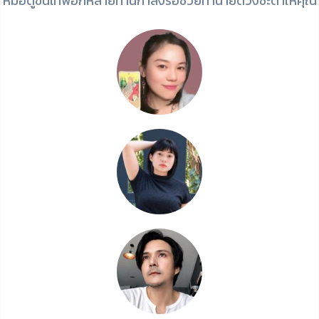
หมอดูขั้นเทพอีกหลายท่านกำลังรอช่วยทำนายดวงชะตาให้คุณ