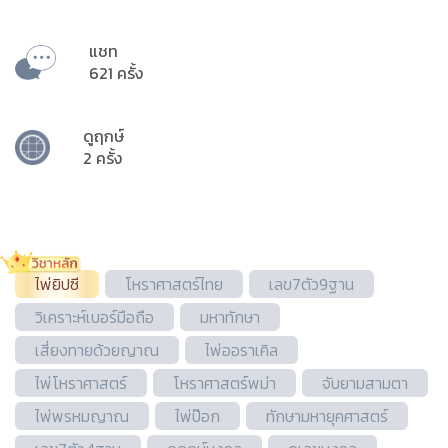
แชท
621 ครั้ง
ดูฤกษ์
2 ครั้ง
ไพ่ยิปซี
โหราศาสตร์ไทย
เลข7ตัว9ฐาน
วิเคราะห์เบอร์มือถือ
มหาทักษา
เสี่ยงทายด้วยญาณ
ไพ่ออราเคิล
ไพ่โหราศาสตร์
โหราศาสตร์พม่า
จับยามสามตา
ไพ่พรหมญาณ
ไพ่ป๊อก
ทักษามหายุคศาสตร์