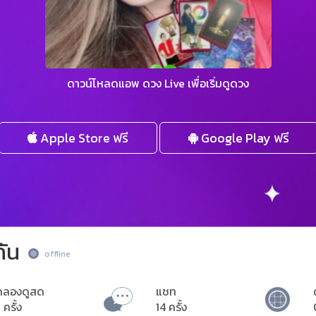
ดาวน์โหลดแอพ ดวง Live เพื่อเริ่มดูดวง
Apple Store ฟรี
Google Play ฟรี
กัน
offline
ดลองดูสด
แชท
 ครั้ง
14 ครั้ง