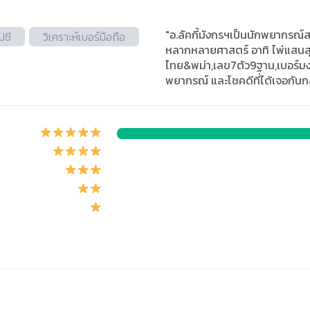
"อ.ลัคกี้มังกรฯเป็นนักพยากร
ปซี
วิเคราะห์เบอร์มือถือ
หลากหลายศาสตร์ อาทิ ไพ่แสนสุ
ไทย&พม่า,เลข7ตัว9ฐาน,เบอร์มงคล
พยากรณ์ และโชคดีที่ได้เจอกันก