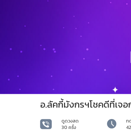
อ.ลัคกี้มังกรฯโชคดีที่เจอ
ดูดวงสด
ท
30 ครั้ง
42