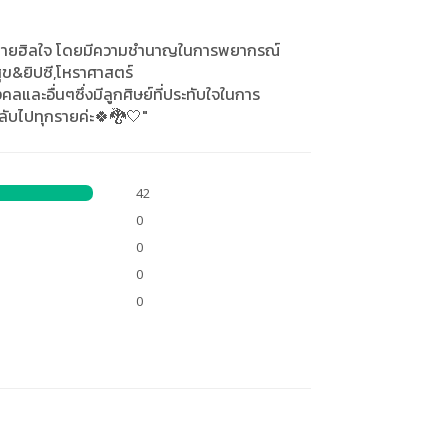
ณ์สายฮิลใจ โดยมีความชำนาญในการพยากรณ์
ข&ยิปซี,โหราศาสตร์
และอื่นๆซึ่งมีลูกศิษย์ที่ประทับใจในการ
ลับไปทุกรายค่ะ🍀🐉🤍"
42
0
0
0
0