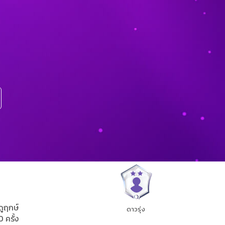
ดูฤกษ์
ดาวรุ่ง
0 ครั้ง