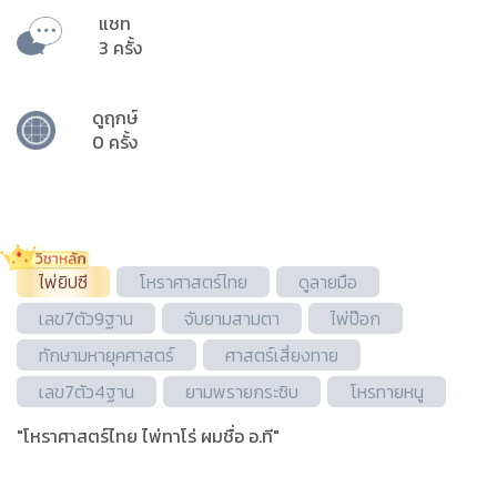
แชท
3 ครั้ง
ดูฤกษ์
0 ครั้ง
ไพ่ยิปซี
โหราศาสตร์ไทย
ดูลายมือ
เลข7ตัว9ฐาน
จับยามสามตา
ไพ่ป๊อก
ทักษามหายุคศาสตร์
ศาสตร์เสี่ยงทาย
เลข7ตัว4ฐาน
ยามพรายกระซิบ
โหรทายหนู
"โหราศาสตร์ไทย ไพ่ทาโร่ ผมชื่อ อ.ที"