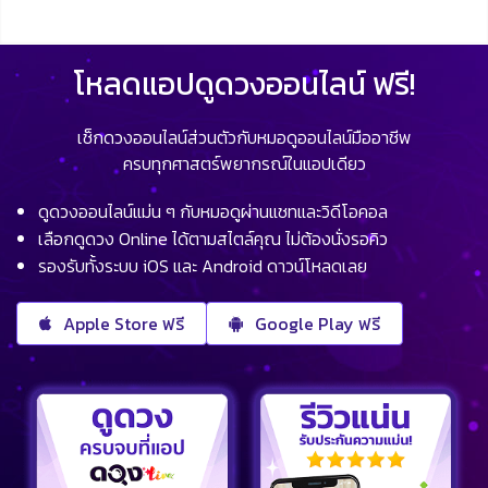
โหลดแอปดูดวงออนไลน์ ฟรี!
เช็กดวงออนไลน์ส่วนตัวกับหมอดูออนไลน์มืออาชีพ
ครบทุกศาสตร์พยากรณ์ในแอปเดียว
ดูดวงออนไลน์แม่น ๆ กับหมอดูผ่านแชทและวิดีโอคอล
เลือกดูดวง Online ได้ตามสไตล์คุณ ไม่ต้องนั่งรอคิว
รองรับทั้งระบบ iOS และ Android ดาวน์โหลดเลย
Apple Store ฟรี
Google Play ฟรี