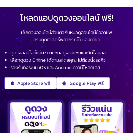
โหลดแอปดูดวงออนไลน์ ฟรี!
เช็กดวงออนไลน์ส่วนตัวกับหมอดูออนไลน์มืออาชีพ
ครบทุกศาสตร์พยากรณ์ในแอปเดียว
ดูดวงออนไลน์แม่น ๆ กับหมอดูผ่านแชทและวิดีโอคอล
เลือกดูดวง Online ได้ตามสไตล์คุณ ไม่ต้องนั่งรอคิว
รองรับทั้งระบบ iOS และ Android ดาวน์โหลดเลย
Apple Store ฟรี
Google Play ฟรี