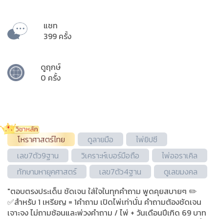
แชท
399 ครั้ง
ดูฤกษ์
0 ครั้ง
โหราศาสตร์ไทย
ดูลายมือ
ไพ่ยิปซี
เลข7ตัว9ฐาน
วิเคราะห์เบอร์มือถือ
ไพ่ออราเคิล
ทักษามหายุคศาสตร์
เลข7ตัว4ฐาน
ดูเลขมงคล
"ตอบตรงประเด็น ชัดเจน ใส่ใจในทุกคำถาม พูดคุยสบายๆ ✏️
✅สำหรับ 1 เหรียญ = 1คำถาม เปิดไพ่เท่านั่น คำถามต้องชัดเจน
เจาะจง ไม่ถามซ้อนและพ่วงคำถาม / ไพ่ + วันเดือนปีเกิด 69 บาท