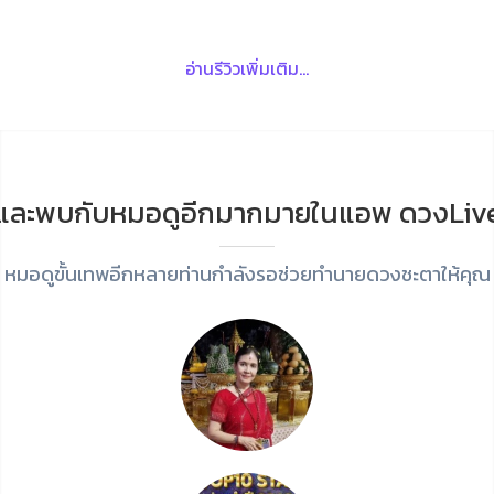
อ่านรีวิวเพิ่มเติม...
และพบกับหมอดูอีกมากมายในแอพ ดวงLiv
หมอดูขั้นเทพอีกหลายท่านกำลังรอช่วยทำนายดวงชะตาให้คุณ