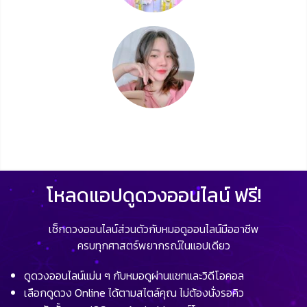
โหลดแอปดูดวงออนไลน์ ฟรี!
เช็กดวงออนไลน์ส่วนตัวกับหมอดูออนไลน์มืออาชีพ
ครบทุกศาสตร์พยากรณ์ในแอปเดียว
ดูดวงออนไลน์แม่น ๆ กับหมอดูผ่านแชทและวิดีโอคอล
เลือกดูดวง Online ได้ตามสไตล์คุณ ไม่ต้องนั่งรอคิว