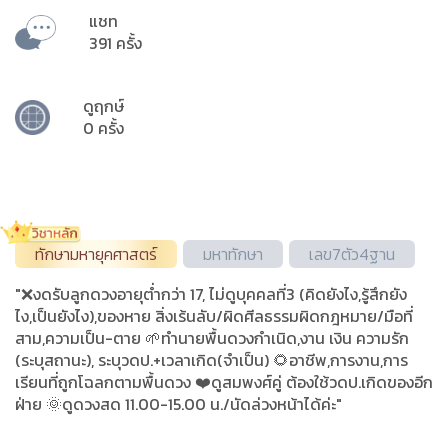
แชท
391 ครั้ง
ดูฤกษ์
0 ครั้ง
ทักษามหายุคศาสตร์
มหาทักษา
เลข7ตัว4ฐาน
"❌งดรับลูกดวงอายุ​ต่ำกว่า ​17​, ไม่ดูบุคคลที่3 (คิดยังไง,รู้สึกยัง
ไง,เป็นยังไง),ของหาย สิ่งเร้นลับ/ผิดศีลธรรมผิดกฎหมาย/มือที่
สาม,ความเป็น-ตาย 🌱ทำนายพื้นดวงกำเนิด,งาน เงิน ความรัก​
(ระบุสถานะ), ระบุวดป.+เวลาเกิด(จำเป็น) 🌻อาชีพ,การงาน,การ
เรียนที่ถูกโฉลกตามพื้นดวง ❤️ดูสมพงศ์คู่ ต้องใช้วดป.เกิดของอีก
ฝ่าย 🌞ดูดวงสด 11.00-15.00 น./นัดล่วงหน้าได้ค่ะ"