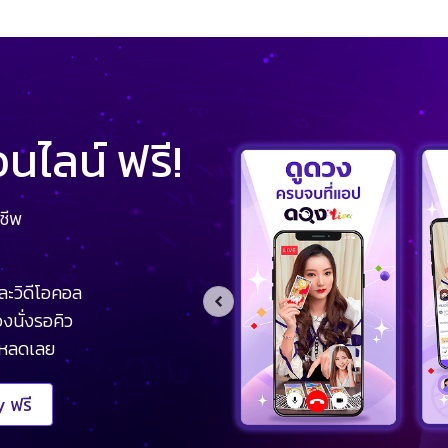
ไลน์ ฟรี!
ชีพ
ละวิดีโอคอล
งนั่งรอคิว
โหลดเลย
 ฟรี