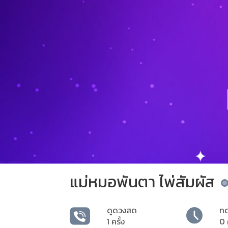
แม่หมอพันตา ไพ่สัมผัส
ดูดวงสด
ท
1 ครั้ง
0 