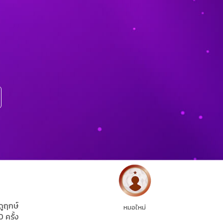
ดูฤกษ์
หมอใหม่
0 ครั้ง