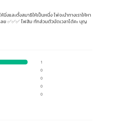
ตใจให้นิ่งและตั้งสมาธิให้เป็นหนึ่ง ไพ่จะนำทางเราให้หา
เลย ✅✅✅ ไฟส้ม ทักส่วนตัวนัดเวลาได้คะ บุญ
1
0
0
0
0