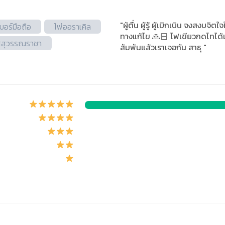
"ผู้ตื่น ผู้รู้ ผู้เบิกเบิน จงสงบจิ
เบอร์มือถือ
ไพ่ออราเคิล
ทางแก้ไข 🙏🏻 ไฟเขียวกดโทได้
วสสุวรรณราชา
สัมพันแล้วเราเจอกัน สาธุ "