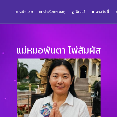
หน้าแรก
ทำเนียบหมอดู
ฟีเจอร์
ดวงวันนี้
แม่หมอพันตา ไพ่สัมผัส