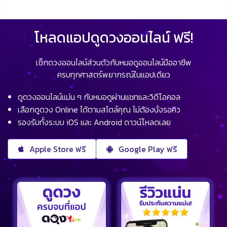
โหลดแอปดูดวงออนไลน์ ฟรี!
เช็กดวงออนไลน์ส่วนตัวกับหมอดูออนไลน์มืออาชีพ
ครบทุกศาสตร์พยากรณ์ในแอปเดียว
ดูดวงออนไลน์แม่น ๆ กับหมอดูผ่านแชทและวิดีโอคอล
เลือกดูดวง Online ได้ตามสไตล์คุณ ไม่ต้องนั่งรอคิว
รองรับทั้งระบบ iOS และ Android ดาวน์โหลดเลย
Apple Store ฟรี
Google Play ฟรี