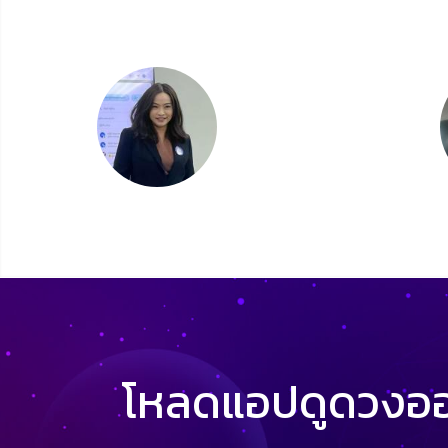
โหลดแอปดูดวงออน