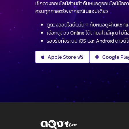
เช็กดวงออนไลน์ส่วนตัวกับหมอดูออนไลน์มืออา
ครบทุกศาสตร์พยากรณ์ในแอปเดียว
ดูดวงออนไลน์แม่น ๆ กับหมอดูผ่านแชทแ
เลือกดูดวง Online ได้ตามสไตล์คุณ ไม่ต้อ
รองรับทั้งระบบ iOS และ Android ดาวน์
Apple Store ฟรี
Google Play