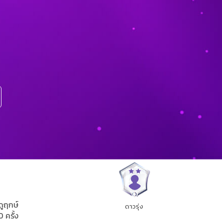
ดูฤกษ์
ดาวรุ่ง
0 ครั้ง