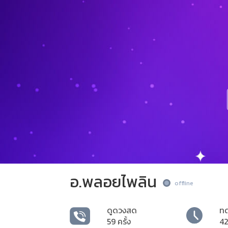
อ.พลอยไพลิน
offline
ดูดวงสด
ท
59 ครั้ง
42