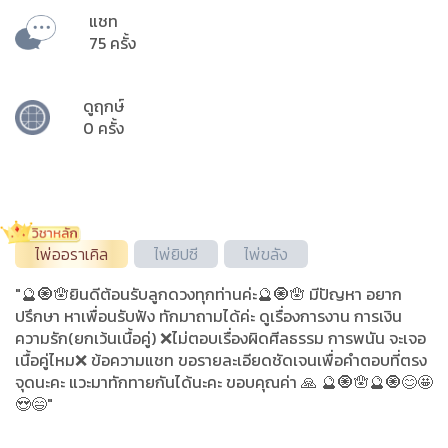
แชท
75 ครั้ง
ดูฤกษ์
0 ครั้ง
ไพ่ออราเคิล
ไพ่ยิปซี
ไพ่ขลัง
"🔮🧿🪬ยินดีต้อนรับลูกดวงทุกท่านค่ะ🔮🧿🪬 มีปัญหา อยาก
ปรึกษา หาเพื่อนรับฟัง ทักมาถามได้ค่ะ ดูเรื่องการงาน การเงิน
ความรัก(ยกเว้นเนื้อคู่) ❌ไม่ตอบเรื่องผิดศีลธรรม การพนัน จะเจอ
เนื้อคู่ไหม❌ ข้อความแชท ขอรายละเอียดชัดเจนเพื่อคำตอบที่ตรง
จุดนะคะ แวะมาทักทายกันได้นะคะ ขอบคุณค่า 🙏 🔮🧿🪬🔮🧿😊🤩
😍😄"