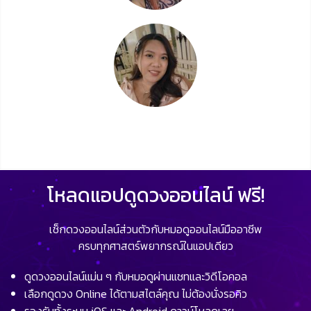
โหลดแอปดูดวงออนไลน์ ฟรี!
เช็กดวงออนไลน์ส่วนตัวกับหมอดูออนไลน์มืออาชีพ
ครบทุกศาสตร์พยากรณ์ในแอปเดียว
ดูดวงออนไลน์แม่น ๆ กับหมอดูผ่านแชทและวิดีโอคอล
เลือกดูดวง Online ได้ตามสไตล์คุณ ไม่ต้องนั่งรอคิว