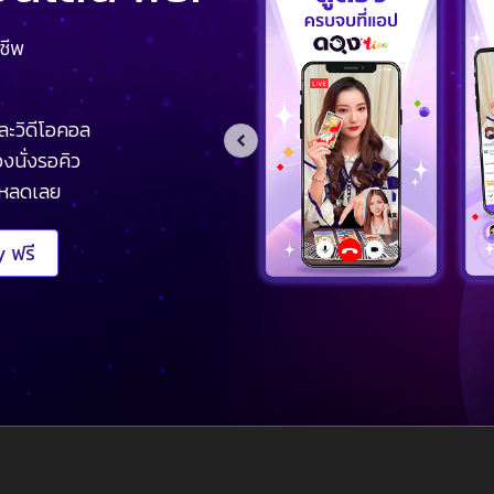
ชีพ
ละวิดีโอคอล
งนั่งรอคิว
โหลดเลย
 ฟรี