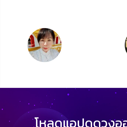
โหลดแอปดูดวงออน