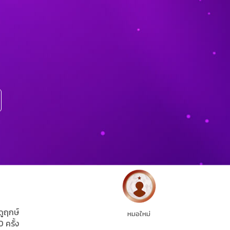
ดูฤกษ์
หมอใหม่
0 ครั้ง