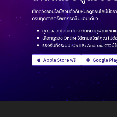
เช็กดวงออนไลน์ส่วนตัวกับหมอดูออนไลน์มืออา
ครบทุกศาสตร์พยากรณ์ในแอปเดียว
ดูดวงออนไลน์แม่น ๆ กับหมอดูผ่านแชทแ
เลือกดูดวง Online ได้ตามสไตล์คุณ ไม่ต้อ
รองรับทั้งระบบ iOS และ Android ดาวน์
Apple Store ฟรี
Google Play