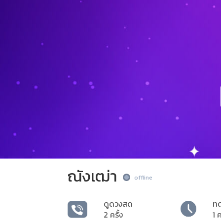
ณังเฒ่า
offline
ดูดวงสด
ท
2 ครั้ง
1 ค