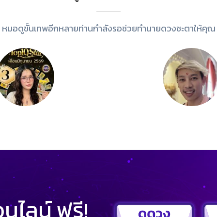
หมอดูขั้นเทพอีกหลายท่านกำลังรอช่วยทำนายดวงชะตาให้คุณ
ไลน์ ฟรี!