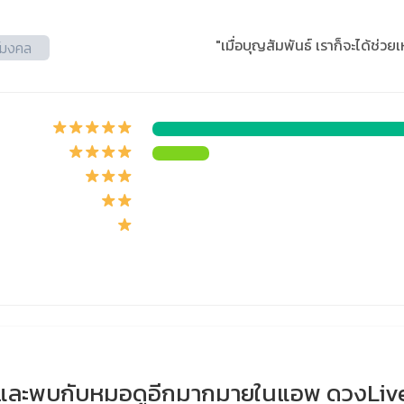
"เมื่อบุญสัมพันธ์ เราก็จะได้ช่วย
์มงคล
และพบกับหมอดูอีกมากมายในแอพ ดวงLiv