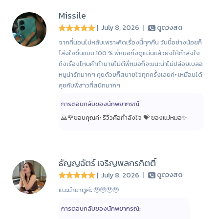
Missile
| July 8, 2026
|
ดูดวงสด
จากที่นอนไม่หลับเพราะคิดเรื่องนี้ทุกคืน วันนี้อย่างน้อยก็
โล่งใจขึ้นแบบ 100 % พี่หมอทั้งดูแม่นแล้วยังให้กำลังใจ
ถึงเรื่องไหนคำทำนายไม่ดีพี่หมอก็จะแนะนำไม่ปล่อยเบลอ
หนูน่ารักมากๆ คุยด้วยก็สบายใจทุกครั้งเลยค่ะ เหมือนได้
คุยกับพี่สาวที่สนิทมากๆ
การตอบกลับของนักพยากรณ์:
🙏🌹ขอบคุณค่ะ รีวิวคือกำลังใจ 💝 ของแม่หมอ✨️
ธัญญฉัตร์ เจริญพลกรกิตติ์
| July 8, 2026
|
ดูดวงสด
แนะนำมาดูค่ะ 🥹🥹🥹🥹
การตอบกลับของนักพยากรณ์: