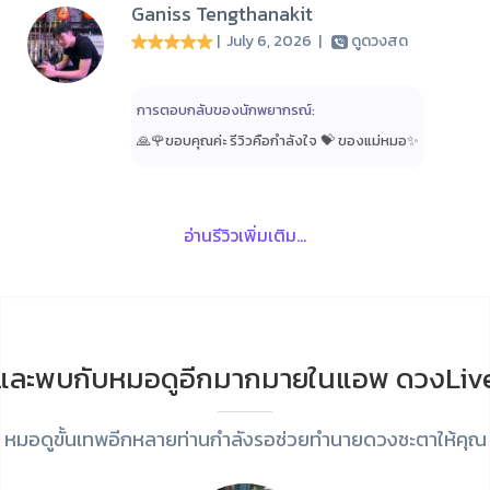
Ganiss Tengthanakit
| July 6, 2026
|
ดูดวงสด
การตอบกลับของนักพยากรณ์:
🙏🌹ขอบคุณค่ะ รีวิวคือกำลังใจ 💝 ของแม่หมอ✨️
อ่านรีวิวเพิ่มเติม...
และพบกับหมอดูอีกมากมายในแอพ ดวงLiv
หมอดูขั้นเทพอีกหลายท่านกำลังรอช่วยทำนายดวงชะตาให้คุณ