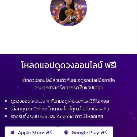
โหลดแอปดูดวงออนไลน์ ฟรี!
เช็กดวงออนไลน์ส่วนตัวกับหมอดูออนไลน์มืออาชีพ
ครบทุกศาสตร์พยากรณ์ในแอปเดียว
ดูดวงออนไลน์แม่น ๆ กับหมอดูผ่านแชทและวิดีโอคอล
เลือกดูดวง Online ได้ตามสไตล์คุณ ไม่ต้องนั่งรอคิว
รองรับทั้งระบบ iOS และ Android ดาวน์โหลดเลย
Apple Store ฟรี
Google Play ฟรี