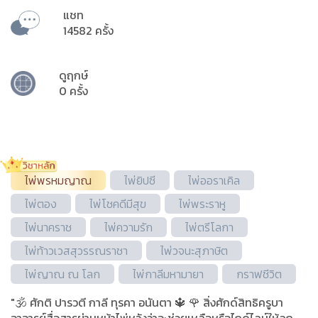
แชท
14582 ครั้ง
ดูฤกษ์
0 ครั้ง
ไพ่พรหมญาณ
ไพ่ยิปซี
ไพ่ออราเคิล
ไพ่ตอง
ไพ่โชคดีมีสุข
ไพ่พระราหู
ไพ่นาคราช
ไพ่ความรัก
ไพ่ตรีโลกา
ไพ่ท้าวเวสสุวรรณราชา
ไพ่วจนะ​สุภาษิต​
ไพ่ญาณ ณ โลก
ไพ่กาลีมหามายา
กราฟชีวิต
"🕉 ศักติ ปารวตี กาลี ทุรคา อนันตา 🔱 🌹 สิ่งศักด์สิทธิครูบา