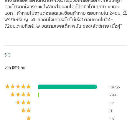
อาจารย์สื่อสารผ่านหน้าไพ่หวังว่าจะช่วยเหลือหรือไกด์ไลน์ให้ลูก
ดวงได้จากใจจริง 🔥 ไฟส้ม/ไม่ออนไลน์นัดคิวได้เลยน้า ⭐️ แบบ
แชท 1 คำถามไม่ถามต่อยอดและซ้อนคำถาม ตอบภายใน 24ชม. 🔮
ฟรี/1เหรียญ : 🙏 ขอคนใจเยนรอได้ไม่เร่ง❗ ตอบภายใน24-
72ชม.ตามคิวค่ะ 📛 งดถามเพศเด็ก พนัน ของ/สัตว์หาย เนื้อคู่"
5.0
จาก 15116 คน
14755
299
37
9
16