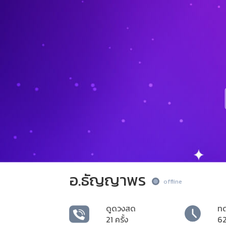
อ.ธัญญาพร
offline
ดูดวงสด
ท
21 ครั้ง
62