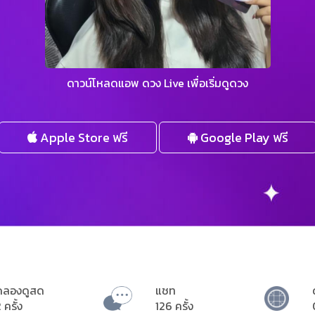
ดาวน์โหลดแอพ ดวง Live เพื่อเริ่มดูดวง
Apple Store ฟรี
Google Play ฟรี
ดลองดูสด
แชท
 ครั้ง
126 ครั้ง