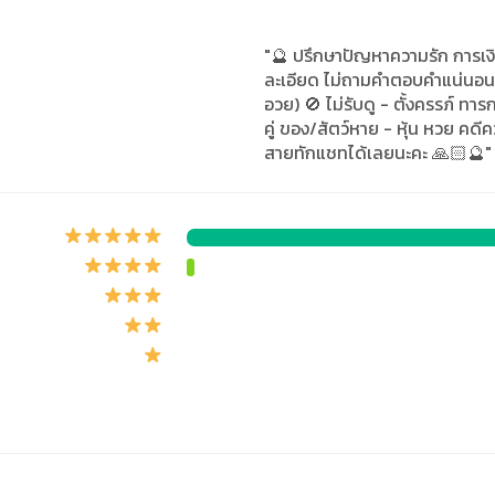
"🔮 ปรึกษาปัญหาความรัก การเง
ละเอียด ไม่ถามคำตอบคำแน่นอน 
อวย) 🚫 ไม่รับดู - ตั้งครรภ์ ทารก
คู่ ของ/สัตว์หาย - หุ้น หวย คดีคว
สายทักแชทได้เลยนะคะ 🙏🏻🔮"