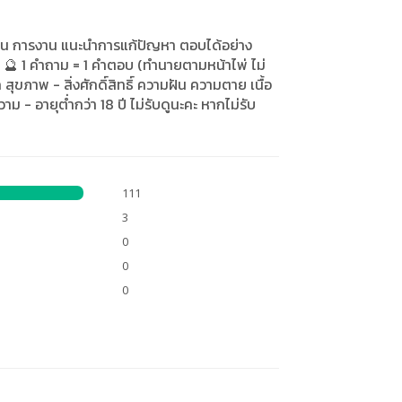
ิน การงาน แนะนำการแก้ปัญหา ตอบได้อย่าง
🔮 1 คำถาม = 1 คำตอบ (ทำนายตามหน้าไพ่ ไม่
 สุขภาพ - สิ่งศักดิ์สิทธิ์ ความฝัน ความตาย เนื้อ
าม - อายุต่ำกว่า 18 ปี ไม่รับดูนะคะ หากไม่รับ
111
3
0
0
0