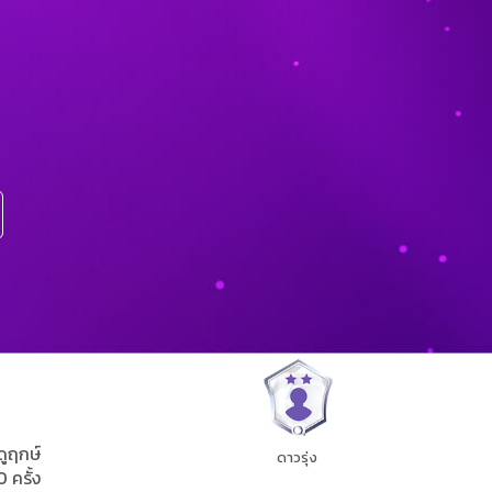
ดูฤกษ์
ดาวรุ่ง
0 ครั้ง