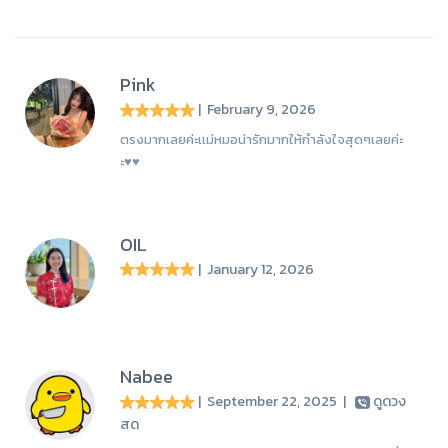
Pink
| February 9, 2026
ตรงมากเลยค่ะเเม่หมอน่ารักมากให้กำลังใจสุดๆเลยค่ะ
ะ♥️♥️
OIL
| January 12, 2026
Nabee
| September 22, 2025
|
ดูดวง
สด