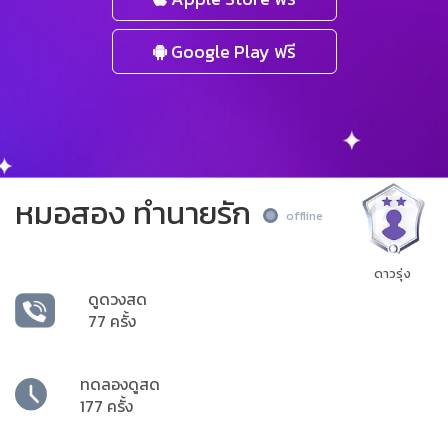
Google Play ฟรี
หมอสอง ทำนายรัก
offline
ดาวรุ่ง
ดูดวงสด
77 ครั้ง
ทดลองดูสด
177 ครั้ง