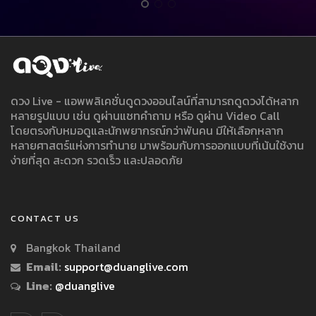
ดวง Live - แอพพลิเคชั่นดูดวงออนไลน์ที่สามารถดูดวงได้หลาก
หลายรูปแบบ เช่น ดูผ่านแชทคำถาม หรือ ดูผ่าน Video Call
โดยตรงกับหมอดูและนักพยากรณ์กว่าพันคน มีให้เลือกหลาก
หลายศาสตร์แห่งการทำนาย มาพร้อมกับการออกแบบที่เน้นใช้งาน
ง่ายที่สุด สะดวก รวดเร็ว และปลอดภัย
CONTACT US
Bangkok Thailand
Email:
support@duanglive.com
Line:
@duanglive