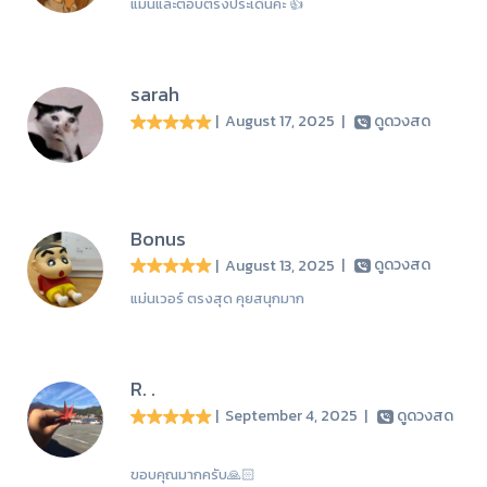
แม่นและตอบตรงประเด็นค่ะ 👍
sarah
| August 17, 2025
|
ดูดวงสด
Bonus
| August 13, 2025
|
ดูดวงสด
แม่นเวอร์ ตรงสุด คุยสนุกมาก
R. .
| September 4, 2025
|
ดูดวงสด
ขอบคุณมากครับ🙏🏻