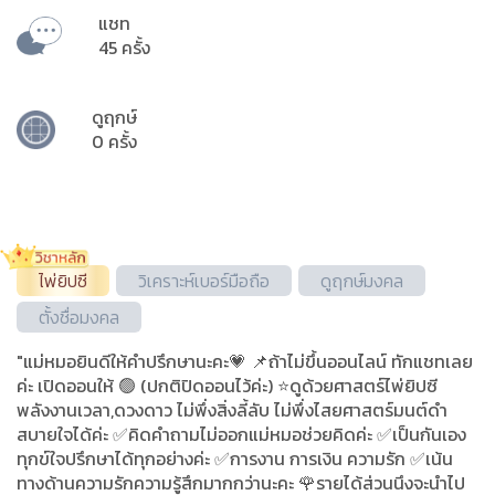
แชท
45 ครั้ง
ดูฤกษ์
0 ครั้ง
ไพ่ยิปซี
วิเคราะห์เบอร์มือถือ
ดูฤกษ์มงคล
ตั้งชื่อมงคล
"แม่หมอยินดีให้คำปรึกษานะคะ💗 📌ถ้าไม่ขึ้นออนไลน์ ทักแชทเลย
ค่ะ เปิดออนให้ 🟢 (ปกติปิดออนไว้ค่ะ) ⭐️ดูด้วยศาสตร์ไพ่ยิปซี
พลังงานเวลา,ดวงดาว ไม่พึ่งสิ่งลี้ลับ ไม่พึ่งไสยศาสตร์มนต์ดำ
สบายใจได้ค่ะ ✅คิดคำถามไม่ออกแม่หมอช่วยคิดค่ะ ✅เป็นกันเอง
ทุกข์ใจปรึกษาได้ทุกอย่างค่ะ ✅การงาน การเงิน ความรัก ✅เน้น
ทางด้านความรักความรู้สึกมากกว่านะคะ 🌹รายได้ส่วนนึงจะนำไป