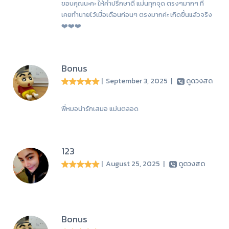
ขอบคุณนะคะ ให้คำปรึกษาดี แม่นทุกจุด ตรงๆมากๆ ที่
เคยทำนายไว้เมื่อเดือนก่อนๆ ตรงมากค่ะ เกิดขึ้นแล้วจริง
❤️❤️❤️
Bonus
| September 3, 2025
|
ดูดวงสด
พี่หมอน่ารักเสมอ แม่นตลอด
123
| August 25, 2025
|
ดูดวงสด
Bonus