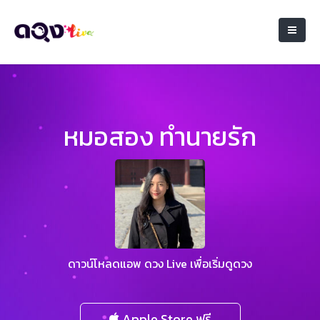
หมอสอง ทำนายรัก
ดาวน์โหลดแอพ ดวง Live เพื่อเริ่มดูดวง
Apple Store ฟรี