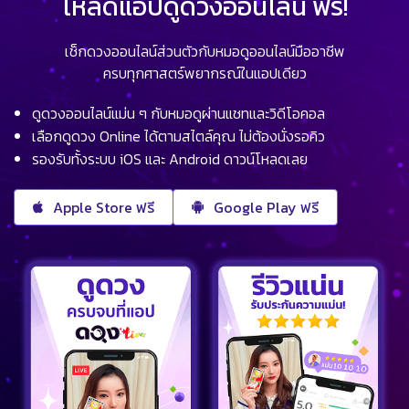
โหลดแอปดูดวงออนไลน์ ฟรี!
เช็กดวงออนไลน์ส่วนตัวกับหมอดูออนไลน์มืออาชีพ
ครบทุกศาสตร์พยากรณ์ในแอปเดียว
ดูดวงออนไลน์แม่น ๆ กับหมอดูผ่านแชทและวิดีโอคอล
เลือกดูดวง Online ได้ตามสไตล์คุณ ไม่ต้องนั่งรอคิว
รองรับทั้งระบบ iOS และ Android ดาวน์โหลดเลย
Apple Store ฟรี
Google Play ฟรี