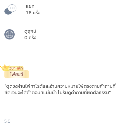
แชท
76 ครั้ง
ดูฤกษ์
0 ครั้ง
ไพ่ยิปซี
"ดูดวงผ่านไพ่ทาโรต์และอ่านความหมายไพ่ตรงตามคำถามที่
ชัดเจนจะได้คำตอบที่แม่นยำ ไม่รับดูคำถามที่ผิดศีลธรรม"
5.0