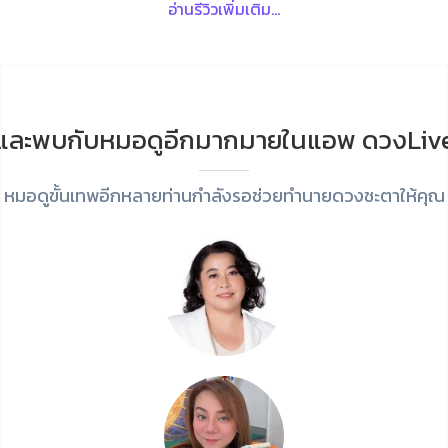
อ่านรีวิวเพิ่มเติม...
และพบกับหมอดูอีกมากมายในแอพ ดวงLiv
หมอดูขั้นเทพอีกหลายท่านกำลังรอช่วยทำนายดวงชะตาให้คุณ