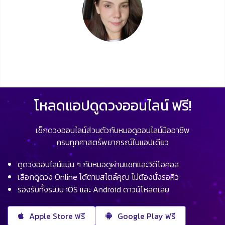
โหลดแอปดูดวงออนไลน์ ฟรี!
เช็กดวงออนไลน์ส่วนตัวกับหมอดูออนไลน์มืออาชีพ
ครบทุกศาสตร์พยากรณ์ในแอปเดียว
ดูดวงออนไลน์แม่น ๆ กับหมอดูผ่านแชทและวิดีโอคอล
เลือกดูดวง Online ได้ตามสไตล์คุณ ไม่ต้องนั่งรอคิว
รองรับทั้งระบบ iOS และ Android ดาวน์โหลดเลย
Apple Store ฟรี
Google Play ฟรี