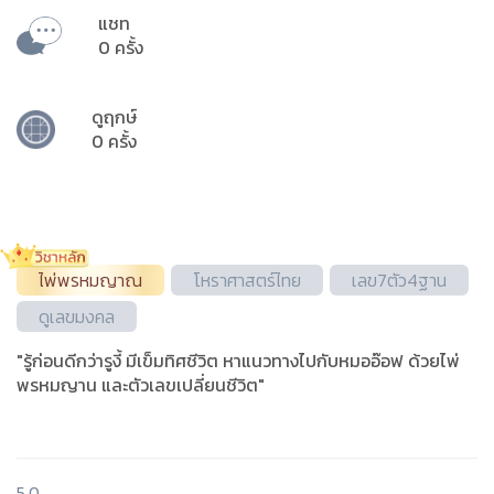
แชท
0 ครั้ง
ดูฤกษ์
0 ครั้ง
ไพ่พรหมญาณ
โหราศาสตร์ไทย
เลข7ตัว4ฐาน
ดูเลขมงคล
"รู้ก่อนดีกว่ารูงี้ มีเข็มทิศชีวิต หาแนวทางไปกับหมออ๊อฟ ด้วยไพ่
พรหมญาน และตัวเลขเปลี่ยนชีวิต"
5.0