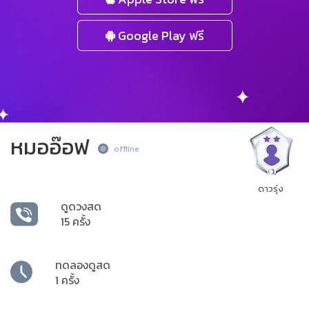
Google Play ฟรี
หมออ๊อฟ
offline
ดาวรุ่ง
ดูดวงสด
15 ครั้ง
ทดลองดูสด
1 ครั้ง