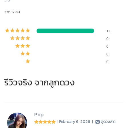
จาก 12 คน
12
0
0
0
0
รีวิวจริง จากลูกดวง
Pop
| February 6, 2026
|
ดูดวงสด