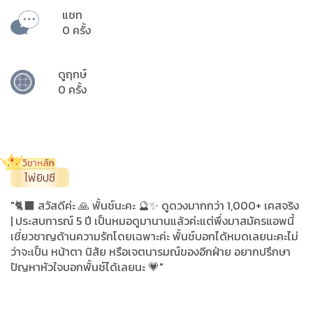
แชท
0 ครั้ง
ดูฤกษ์
0 ครั้ง
ไพ่ยิปซี
"🐈‍⬛ สวัสดีค่ะ 🙏 พั้นช์นะคะ 🔮✨ ดูดวงมากกว่า 1,000+ เคสจริง
| ประสบการณ์ 5 ปี เป็นหมอดูมานานแล้วค่ะแต่พึ่งมาสมัครแอพนี้
เชี่ยวชาญด้านความรักโดยเฉพาะค่ะ พั้นช์บอกได้หมดเลยนะคะไม่
ว่าจะเป็น หน้าตา นิสัย หรือเจตนารมณ์ของอีกฝ่าย อยากปรึกษา
ปัญหาหัวใจบอกพั้นช์ได้เลยนะ 💗"