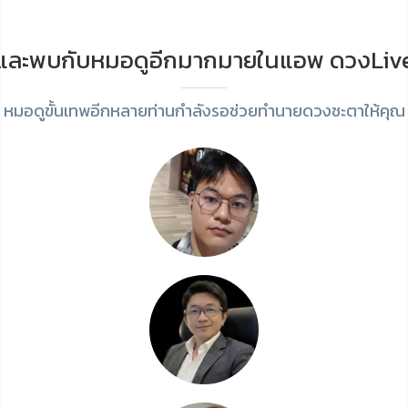
และพบกับหมอดูอีกมากมายในแอพ ดวงLiv
หมอดูขั้นเทพอีกหลายท่านกำลังรอช่วยทำนายดวงชะตาให้คุณ