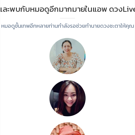
และพบกับหมอดูอีกมากมายในแอพ ดวงLiv
หมอดูขั้นเทพอีกหลายท่านกำลังรอช่วยทำนายดวงชะตาให้คุณ