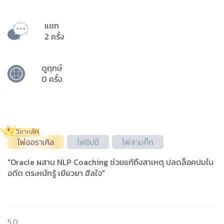
แชท
2 ครั้ง
ดูฤกษ์
0 ครั้ง
ไพ่ออราเคิล
ไพ่ยิปซี
ไพ่สามก๊ก
"Oracle ผสาน NLP Coaching ช่วยแก้ถึงสาเหตุ ปลดล็อคปมใน
อดีต ตระหนักรู้ เยียวยา ฮีลใจ"
5.0