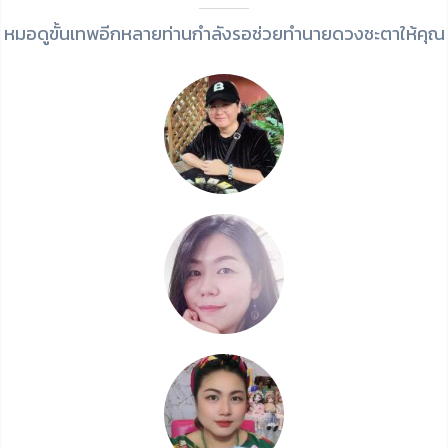
หมอดูขั้นเทพอีกหลายท่านกำลังรอช่วยทำนายดวงชะตาให้คุณ