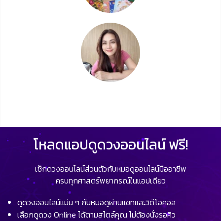
โหลดแอปดูดวงออนไลน์ ฟรี!
เช็กดวงออนไลน์ส่วนตัวกับหมอดูออนไลน์มืออาชีพ
ครบทุกศาสตร์พยากรณ์ในแอปเดียว
ดูดวงออนไลน์แม่น ๆ กับหมอดูผ่านแชทและวิดีโอคอล
เลือกดูดวง Online ได้ตามสไตล์คุณ ไม่ต้องนั่งรอคิว