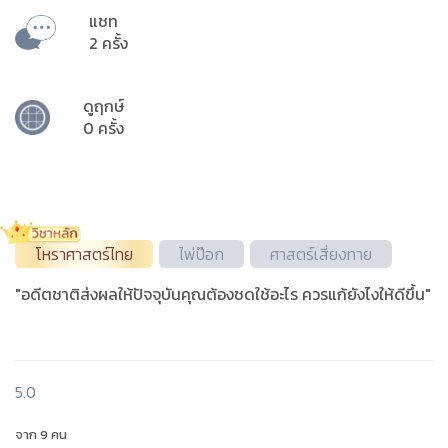
แชท
2 ครั้ง
ดูฤกษ์
0 ครั้ง
โหราศาสตร์ไทย
ไพ่ป๊อก
ศาสตร์เสี่ยงทาย
"อดีตชาติส่งผลให้ปัจจุบันคุณต้องชดใช้อะไร ควรแก้ยังไงให้ดีขึ้น"
5.0
จาก 9 คน