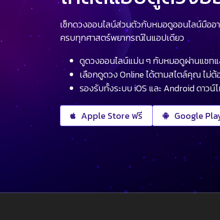
เช็กดวงออนไลน์ส่วนตัวกับหมอดูออนไลน์มืออา
ครบทุกศาสตร์พยากรณ์ในแอปเดียว
ดูดวงออนไลน์แม่น ๆ กับหมอดูผ่านแชทแ
เลือกดูดวง Online ได้ตามสไตล์คุณ ไม่ต้อ
รองรับทั้งระบบ iOS และ Android ดาวน์
Apple Store ฟรี
Google Play