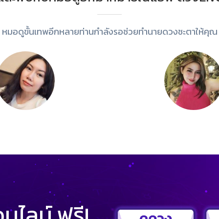
หมอดูขั้นเทพอีกหลายท่านกำลังรอช่วยทำนายดวงชะตาให้คุณ
ไลน์ ฟรี!