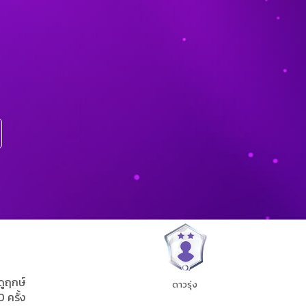
ดูฤกษ์
ดาวรุ่ง
0 ครั้ง