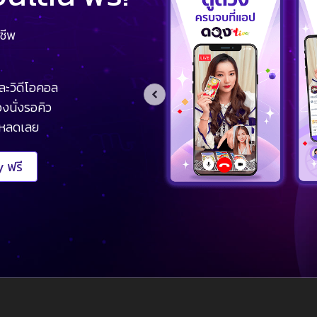
ชีพ
ละวิดีโอคอล
งนั่งรอคิว
โหลดเลย
 ฟรี