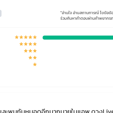
"อ่านใจ อ่านสถานการณ์ ไขข้อข้อง
ร่วมค้นหาคำตอบผ่านคำพยากรณ
และพบกับหมอดูอีกมากมายในแอพ ดวงLiv