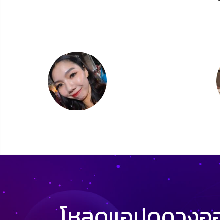
โหลดแอปดูดวงออน