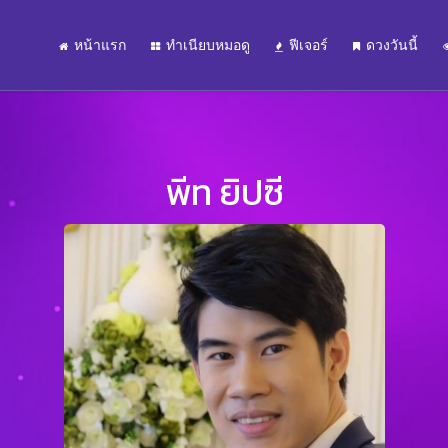
หน้าแรก
ทำเนียบหมอดู
ฟีเจอร์
ดวงวันนี้
พีท ยิปซี