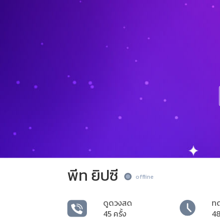
พีท ยิปซี
offline
ดูดวงสด
ท
45 ครั้ง
48