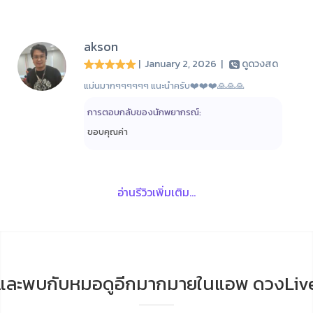
akson
| January 2, 2026
|
ดูดวงสด
แม่นมากๆๆๆๆๆๆ แนะนำครับ❤️❤️❤️🙏🙏🙏
การตอบกลับของนักพยากรณ์:
ขอบคุณค่า
อ่านรีวิวเพิ่มเติม...
และพบกับหมอดูอีกมากมายในแอพ ดวงLiv