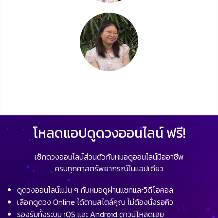
โหลดแอปดูดวงออนไลน์ ฟรี!
เช็กดวงออนไลน์ส่วนตัวกับหมอดูออนไลน์มืออาชีพ
ครบทุกศาสตร์พยากรณ์ในแอปเดียว
ดูดวงออนไลน์แม่น ๆ กับหมอดูผ่านแชทและวิดีโอคอล
เลือกดูดวง Online ได้ตามสไตล์คุณ ไม่ต้องนั่งรอคิว
รองรับทั้งระบบ iOS และ Android ดาวน์โหลดเลย