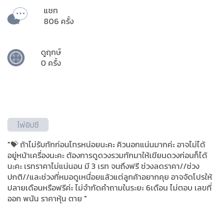
แชท
806 ครั้ง
ดูฤกษ์
0 ครั้ง
ไพ่ยิปซี
"💝 ถ้าไม่รับทักก่อนโทรหน่อยนะคะ คิวนอกแน่นมากค่ะ อาจไม่ได้
อยู่หน้าเครื่องนะคะ ต้องการดูดวงรวมทักมาให้เขียนดวงก่อนก็ได้
นะคะ เรทราคาไม่แน่นอน มี 3 เรท จนถึงฟรี ช่วงลดราคา//ช่วง
ปกติ//และช่วงที่หมอดูเหนื่อยแล้วแต่ลูกค้าอยากคุย อาจจัดโปรให้
ปลายเดือนหรือฟรีค่ะ ไม่จำกัดคำถามในระยะ 6เดือน ไม่ตอบ เลขที่
ออก พนัน ราคาหุ้น ตาย "