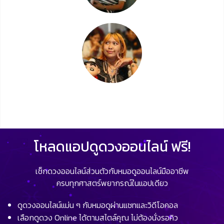
โหลดแอปดูดวงออนไลน์ ฟรี!
เช็กดวงออนไลน์ส่วนตัวกับหมอดูออนไลน์มืออาชีพ
ครบทุกศาสตร์พยากรณ์ในแอปเดียว
ดูดวงออนไลน์แม่น ๆ กับหมอดูผ่านแชทและวิดีโอคอล
เลือกดูดวง Online ได้ตามสไตล์คุณ ไม่ต้องนั่งรอคิว