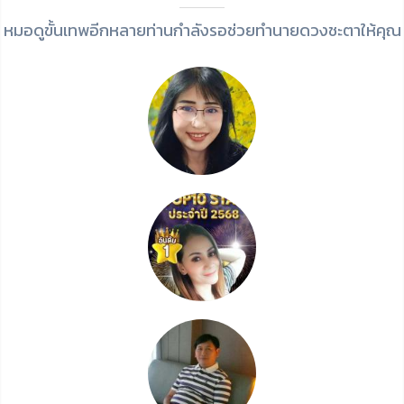
หมอดูขั้นเทพอีกหลายท่านกำลังรอช่วยทำนายดวงชะตาให้คุณ