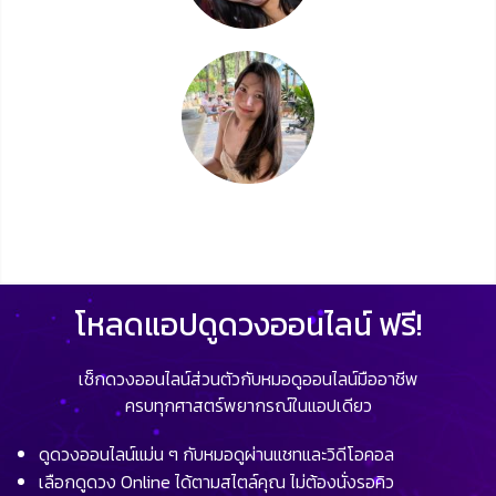
โหลดแอปดูดวงออนไลน์ ฟรี!
เช็กดวงออนไลน์ส่วนตัวกับหมอดูออนไลน์มืออาชีพ
ครบทุกศาสตร์พยากรณ์ในแอปเดียว
ดูดวงออนไลน์แม่น ๆ กับหมอดูผ่านแชทและวิดีโอคอล
เลือกดูดวง Online ได้ตามสไตล์คุณ ไม่ต้องนั่งรอคิว