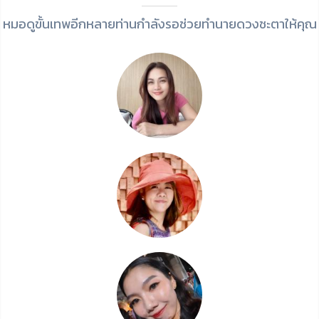
หมอดูขั้นเทพอีกหลายท่านกำลังรอช่วยทำนายดวงชะตาให้คุณ