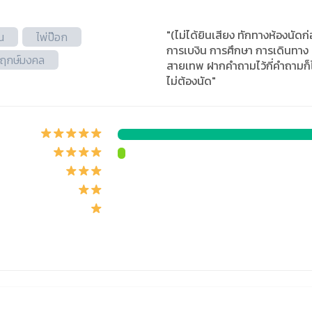
"(ไม่ได้ยินเสียง ทักทางห้องนัด
ณ
ไพ่ป๊อก
การเบงิน การศึกษา การเดินทาง ล
ูฤกษ์มงคล
สายเทพ ฝากคำถามไว้กี่คำถามก็
ไม่ต้องนัด"