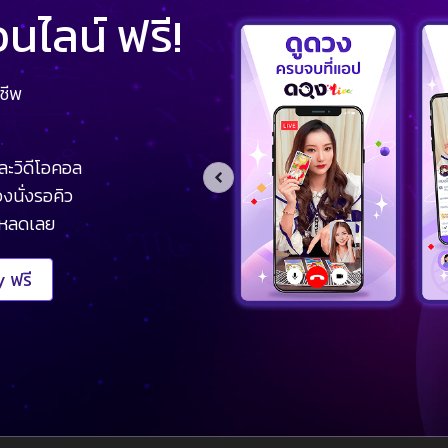
ไลน์ ฟรี!
ชีพ
ละวิดีโอคอล
งนั่งรอคิว
โหลดเลย
 ฟรี