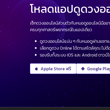
โหลดแอปดูดวงออน
เช็กดวงออนไลน์ส่วนตัวกับหมอดูออนไลน์มืออา
ครบทุกศาสตร์พยากรณ์ในแอปเดียว
ดูดวงออนไลน์แม่น ๆ กับหมอดูผ่านแชทแ
เลือกดูดวง Online ได้ตามสไตล์คุณ ไม่ต้อ
รองรับทั้งระบบ iOS และ Android ดาวน์
Apple Store ฟรี
Google Play