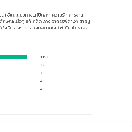
ก่อน) ชี้แนะแนวทางแก้ปัญหา ความรัก การงาน
ักษณะเนื้อคู่ แก้เคล็ด ลาง อาถรรพ์ต่างๆ สายมู
ได้ครับ อ.จะมาตอบจนสบายใจ. ไฟเขียวโทร.เลย
1153
37
7
4
4