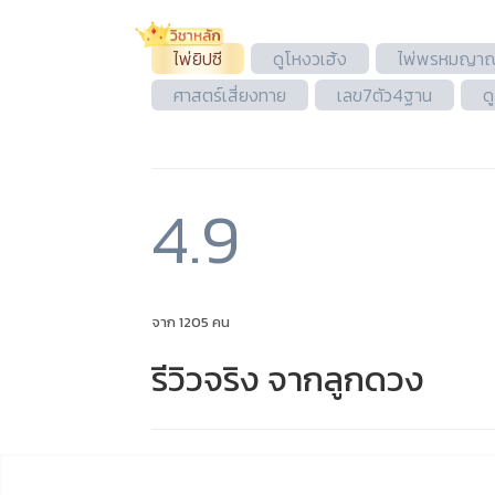
ไพ่ยิปซี
ดูโหงวเฮ้ง
ไพ่พรหมญา
ศาสตร์เสี่ยงทาย
เลข7ตัว4ฐาน
ด
4.9
จาก 1205 คน
รีวิวจริง จากลูกดวง