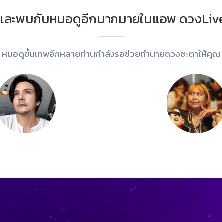
และพบกับหมอดูอีกมากมายในแอพ ดวงLiv
หมอดูขั้นเทพอีกหลายท่านกำลังรอช่วยทำนายดวงชะตาให้คุณ