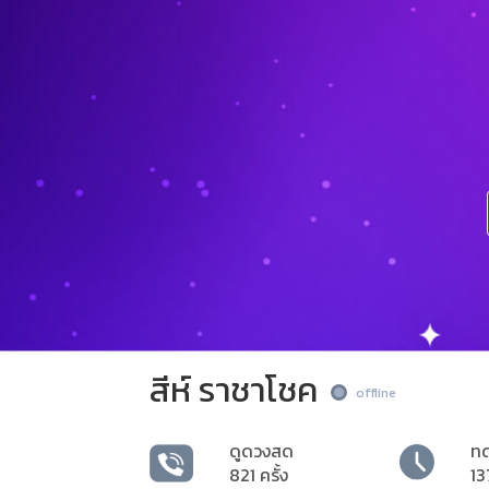
สีห์ ราชาโชค
offline
ดูดวงสด
ท
821 ครั้ง
13